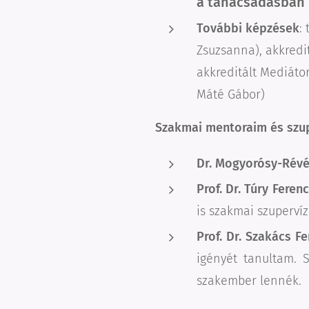
a tanácsadásban
További képzések
:
Zsuzsanna), akkreditá
akkreditált Mediáto
Máté Gábor)
Szakmai mentoraim és szup
Dr. Mogyorósy-Révé
Prof. Dr. Túry Feren
is szakmai szuperví
Prof. Dr. Szakács Fe
igényét tanultam.
szakember lennék.