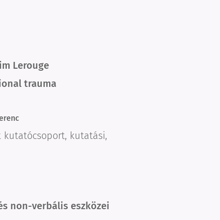
Kim Lerouge
tional trauma
Ferenc
 kutatócsoport, kutatási,
zés non-verbális eszközei