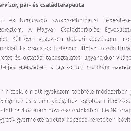
ervízor, pár- és családterapeuta
at és tanácsadó szakpszichológusi képesíté
ereztem. A Magyar Családterápiás Egyesület
tést. Két évet végeztem doktori képzésben, mel
arokkal kapcsolatos tudásom, illetve interkultur
etet és oktatási tapasztalatot, ugyanakkor világ
 teljes egészében a gyakorlati munkára szeret
en hiszek, emiatt igyekszem többféle módszerben j
zségéhez és személyiségéhez legjobban illeszke
mellett eszköztáram bővítése érdekében EMDR teráp
gratív gyermekterapeuta képzése keretében bővít