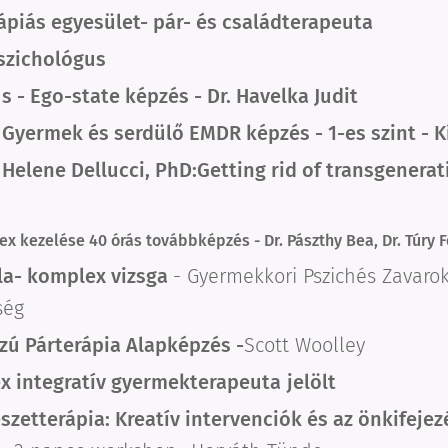
ápiás egyesület-
pár- és családterapeuta
szichológus
- Ego-state képzés - Dr. Havelka Judit
Gyermek és serdülő EMDR képzés - 1-es szint - 
-
Helene Dellucci, PhD:
Getting rid of transgenera
x kezelése 40 órás továbbképzés - Dr. Pászthy Bea, Dr. Túry 
la- komplex vizsga
- Gyermekkori Pszichés Zavarok
ség
zú Párterápia Alapképzés -
Scott Woolley
 integratív gyermekterapeuta
jelölt
szetterápia: Kreatív intervenciók és az önkifeje