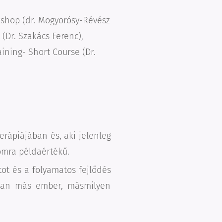
kshop (dr. Mogyorósy-Révész
 (Dr. Szakács Ferenc),
ining- Short Course (Dr.
rápiájában és, aki jelenleg
omra példaértékű.
tot és a folyamatos fejlődés
osan más ember, másmilyen