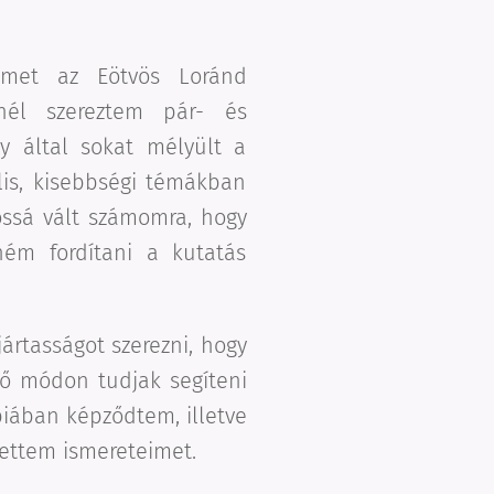
semet az Eötvös Loránd
nél szereztem pár- és
y által sokat mélyült a
ális, kisebbségi témákban
ossá vált számomra, hogy
ném fordítani a kutatás
ártasságot szerezni, hogy
dő módon tudjak segíteni
iában képződtem, illetve
ettem ismereteimet.