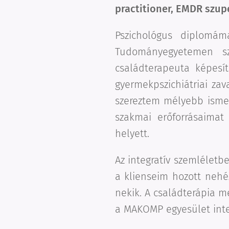
practitioner, EMDR szup
Pszichológus diplomám
Tudományegyetemen sz
családterapeuta képesí
gyermekpszichiátriai zav
szereztem mélyebb ismer
szakmai erőforrásaimat
helyett.
Az integratív szemléletb
a klienseim hozott nehé
nekik. A családterápia 
a MAKOMP egyesület inte