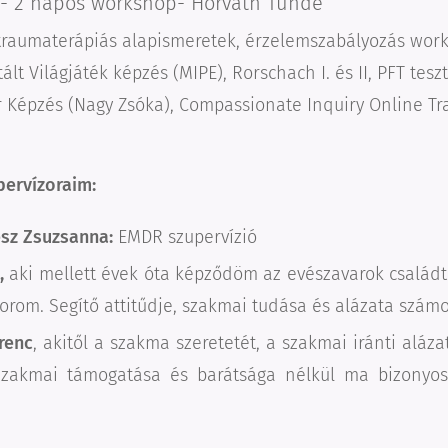
- 2 napos workshop- Horváth Tünde
 traumaterápiás alapismeretek, érzelemszabályozás wor
lt Világjáték képzés (MIPE), Rorschach I. és II, PFT teszt
r Képzés (Nagy Zsóka), Compassionate Inquiry Online Tra
ervízoraim:
sz Zsuzsanna:
EMDR szupervízió
c,
aki mellett évek óta képződöm az evészavarok családte
zorom. Segítő attitűdje, szakmai tudása és alázata szám
renc
, akitől a szakma szeretetét, a szakmai iránti aláza
 Szakmai támogatása és barátsága nélkül ma bizony