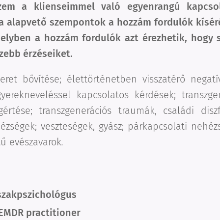
em a klienseimmel való egyenrangú kapcsola
ia alapvető szempontok a hozzám fordulók kíséré
elyben a hozzám fordulók azt érezhetik, hogy 
zebb érzéseiket.
eret bővítése; élettörténetben visszatérő negat
gyerekneveléssel kapcsolatos kérdések; transzge
értése; transzgenerációs traumák, családi disz
ézségek; veszteségek, gyász; párkapcsolati nehéz
tű evészavarok
.
szakpszichológus
EMDR practitioner