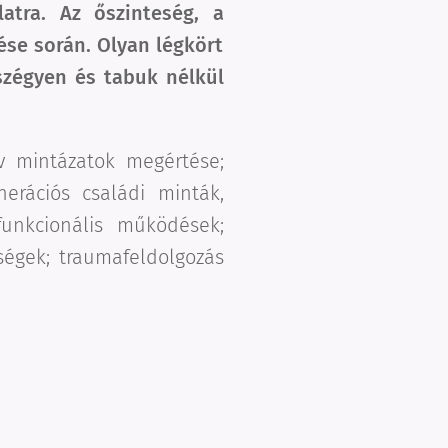
tra. Az őszinteség, a
se során. Olyan légkört
szégyen és tabuk nélkül
ív mintázatok megértése;
nerációs családi minták,
funkcionális működések;
ségek; traumafeldolgozás