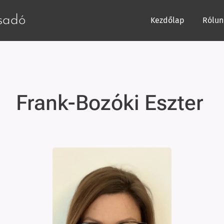
csadó
Kezdőlap
Rólun
Frank-Bozóki Eszter