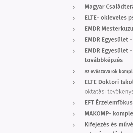
Magyar Családter
ELTE- okleveles p
EMDR Mesterkuzus 
EMDR Egyesület - 
EMDR Egyesület 
továbbképzés
Az evészavarok komple
ELTE Doktori Isko
oktatási tevékeny
EFT Érzelemfókus
MAKOMP- komplex
Kifejezés és művé