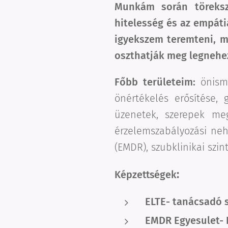
Munkám során töreksz
hitelesség és az empát
igyekszem teremteni, m
oszthatják meg legnehe
Főbb területeim:
önism
önértékelés erősítése, 
üzenetek, szerepek meg
érzelemszabályozási neh
(EMDR), szubklinikai szin
:
Képzettségek
ELTE- tanácsadó 
EMDR Egyesulet- 