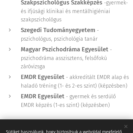
Szakpszichológus Szakképzés
-gyermek-
és ifjúsági klinikai és mentálhigiéniai
szakpszichológus
Szegedi Tudományegyetem
-
pszichológus, pszichológia tanár
Magyar Pszichodráma Egyesület
-
pszichodráma asszisztens, felsőfokú
záróvizsga
EMDR Egyesület
- akkreditált EMDR alap és
haladó tréning (1- és 2-es szint) (képzésben)
EMDR Egyesület
- gyermek és serdülő
EMDR képzés (1-es szint) (képzésben)
Sütiket használunk, hogy biztosítsuk a weboldal megfelelő