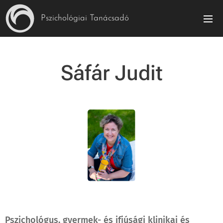
Pszichológiai Tanácsadó
Sáfár Judit
Pszichológus, gyermek- és ifjúsági klinikai és