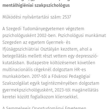
mentálhigiéniai szakpszichológus
Működési nyilvántartási szám: 2537
A Szegedi Tudományegyetemen végeztem
pszichológusként 2002-ben. Pszichológusi munkámat
Szegeden az egyetem Gyermek- és
Ifjúságpszichiátriai Osztályán kezdtem, ahol a
betegellátás mellett részt vettem egy depresszió-
kutatásban. Budapestre költözésemet követően
multinacionális cégeknél dolgoztam HR-es
munkakörben. 2017-től a Fővárosi Pedagógiai
Szakszolgálat egyik tagintézményében dolgoztam
gyermekpszichológusként, 2023-tól magánellátás
keretei között foglalkozom kliensekkel.
A Semmelweis Orvostudományi Egyetemen