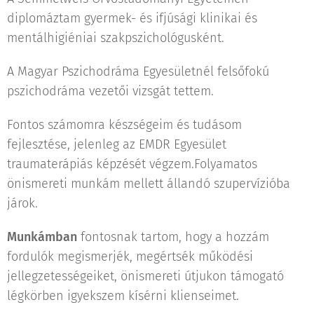
diplomáztam gyermek- és ifjúsági klinikai és
mentálhigiéniai szakpszichológusként.
A Magyar Pszichodráma Egyesületnél felsőfokú
pszichodráma vezetői vizsgát tettem.
Fontos számomra készségeim és tudásom
fejlesztése, jelenleg az EMDR Egyesület
traumaterápiás képzését végzem.Folyamatos
önismereti munkám mellett állandó szupervízióba
járok.
Munkámban
fontosnak tartom, hogy a hozzám
fordulók megismerjék, megértsék működési
jellegzetességeiket, önismereti útjukon támogató
légkörben igyekszem kísérni klienseimet.