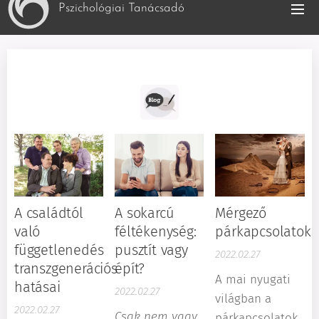
Pszichológiai Tanácsadó
A családtól
A sokarcú
Mérgező
való
féltékenység:
párkapcsolatok
függetlenedés
pusztít vagy
2022.02.27
transzgenerációs
épít?
A mai nyugati
hatásai
2022.02.27
világban a
2022.02.27
Csak nem vagy
párkapcsolatok,