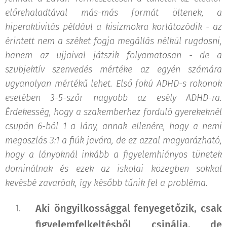
előrehaladtával más-más formát öltenek, a
hiperaktivitás például a kisizmokra korlátozódik - az
érintett nem a széket fogja megállás nélkül rugdosni,
hanem az ujjaival játszik folyamatosan - de a
szubjektív szenvedés mértéke az egyén számára
ugyanolyan mértékű lehet. Első fokú ADHD-s rokonok
esetében 3-5-szőr nagyobb az esély ADHD-ra.
Érdekesség, hogy a szakemberhez forduló gyerekeknél
csupán 6-ból 1 a lány, annak ellenére, hogy a nemi
megoszlás 3:1 a fiúk javára, de ez azzal magyarázható,
hogy a lányoknál inkább a figyelemhiányos tünetek
dominálnak és ezek az iskolai közegben sokkal
kevésbé zavaróak, így később tűnik fel a probléma.
Aki öngyilkossággal fenyegetőzik, csak
figyelemfelkeltésből csinálja, de