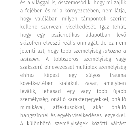
és a világgal is, összemosódik, hogy mi zajlik
a fejében és mi a környezetében, nem látja,
hogy valójában milyen támpontok szerint
kellene szervezni viselkedését. Igaz tehát,
hogy egy pszichotikus állapotban levő
skizofrén elveszti reális önmagát, de ez nem
jelenti azt, hogy több személyiség
lakozna a
testében.
A többszörös személyiség vagy
szakszerű elnevezéssel multiplex személyiség
ehhez képest egy súlyos trauma
következtében kialakult zavar, amelyben
leválik, lehasad egy vagy több újabb
személyiség, önálló karakterjegyekkel, önálló
mimikával, affektusokkal, akár önálló
hangszínnel és egyéb viselkedéses jegyekkel.
A különböző személyiségek közötti váltást