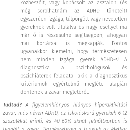
közbeszólt, vagy kopácsolt az asztalon (és
még sorolhatnám az ADHD tüneteit)
egyszerűen izgága, túlpörgött vagy neveletlen
gyereknek volt titulálva és nagy eséllyel ma
már ő is részesülne segítségben, ahogyan
mai kortársai is megkapják. Fontos
ugyanakkor kiemelni, hogy természetesen
nem minden izgága gyerek ADHD-s! A
diagnosztika a pszichológusok és
pszichiáterek feladata, akik a diagnosztikus
kritériumok egyértelmű megléte alapján
döntenek a zavar meglétéről.
Tudtad?
A figyelemhiányos hiányos hiperaktivitási
zavar, más néven ADHD, az iskoláskorú gyerekek 6-12
százalékát érinti, és 40-60%-uknál felnőttkorban is
fennáll a zavar. Természetesen a tünetek az életkor