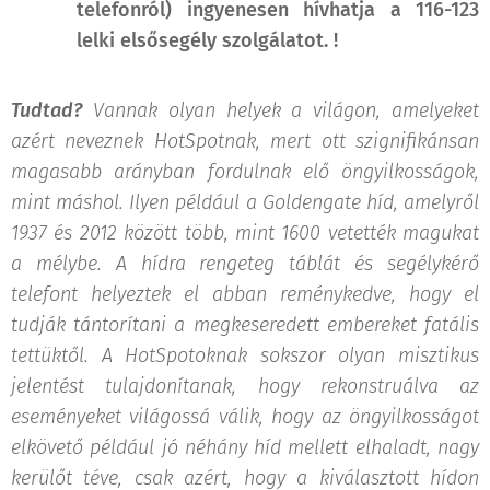
telefonról) ingyenesen hívhatja a 116-123
lelki elsősegély szolgálatot. !
Tudtad?
Vannak olyan helyek a világon, amelyeket
azért neveznek HotSpotnak, mert ott szignifikánsan
magasabb arányban fordulnak elő öngyilkosságok,
mint máshol. Ilyen például a Goldengate híd, amelyről
1937 és 2012 között több, mint 1600 vetették magukat
a mélybe. A hídra rengeteg táblát és segélykérő
telefont helyeztek el abban reménykedve, hogy el
tudják tántorítani a megkeseredett embereket fatális
tettüktől. A HotSpotoknak sokszor olyan misztikus
jelentést tulajdonítanak, hogy rekonstruálva az
eseményeket világossá válik, hogy az öngyilkosságot
elkövető például jó néhány híd mellett elhaladt, nagy
kerülőt téve, csak azért, hogy a kiválasztott hídon