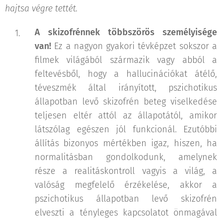
hajtsa végre tettét.
A skizofrénnek többszörös személyisége
van!
Ez a nagyon gyakori tévképzet sokszor a
filmek világából származik vagy abból a
feltevésből, hogy a hallucinációkat átélő,
téveszmék által irányított, pszichotikus
állapotban levő skizofrén beteg viselkedése
teljesen eltér attól az állapotától, amikor
látszólag egészen jól funkcionál. Ezutóbbi
állítás bizonyos mértékben igaz, hiszen, ha
normalitásban gondolkodunk, amelynek
része a realitáskontroll vagyis a világ, a
valóság megfelelő érzékelése, akkor a
pszichotikus állapotban levő skizofrén
elveszti a tényleges kapcsolatot önmagával