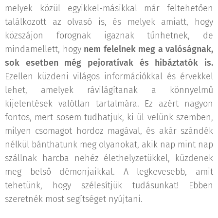
melyek közül egyikkel-másikkal már feltehetően
találkozott az olvasó is, és melyek amiatt, hogy
közszájon forognak igaznak tűnhetnek, de
mindamellett, hogy
nem felelnek meg a valóságnak,
sok esetben még pejoratívak és hibáztatók is.
Ezellen küzdeni világos információkkal és érvekkel
lehet, amelyek rávilágítanak a könnyelmű
kijelentések valótlan tartalmára. Ez azért nagyon
fontos, mert sosem tudhatjuk, ki ül velünk szemben,
milyen csomagot hordoz magával, és akár szándék
nélkül bánthatunk meg olyanokat, akik nap mint nap
szállnak harcba nehéz élethelyzetükkel, küzdenek
meg belső démonjaikkal. A legkevesebb, amit
tehetünk, hogy szélesítjük tudásunkat! Ebben
szeretnék most segítséget nyújtani.