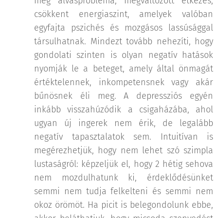
még alvásprobléma, megváltozott étkezés,
csökkent energiaszint, amelyek valóban
egyfajta pszichés és mozgásos lassúsággal
társulhatnak. Mindezt tovább nehezíti, hogy
gondolati szinten is olyan negatív hatások
nyomják le a beteget, amely által önmagát
értéktelennek, inkompetensnek vagy akár
bűnösnek éli meg. A depressziós egyén
inkább visszahúzódik a csigaházába, ahol
ugyan új ingerek nem érik, de legalább
negatív tapasztalatok sem. Intuitívan is
megérezhetjük, hogy nem lehet szó szimpla
lustaságról: képzeljük el, hogy 2 hétig sehova
nem mozdulhatunk ki, érdeklődésünket
semmi nem tudja felkelteni és semmi nem
okoz örömöt. Ha picit is belegondolunk ebbe,