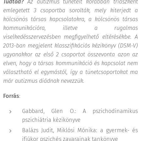
Tudtad?
Az autizmus tüneteit korábban triászként
emlegetett 3 csoportba sorolták, mely kiterjedt a
kölcsönös társas kapcsolatokra, a kölcsönös társas
kommunikációra, illetve a rugalmas
viselkedésszervezésben megfigyelhető eltérésékbe. A
2013-ban megjelent klasszifikációs kézikönyv (DSM-V)
ugyanakkor az első 2 csoportot összevonta azon az
elven, hogy a társas kommunikáció és kapcsolat nem
választható el egymástól, így a tünetcsoportokat ma
már autizmus diádnak nevezzük.
Forrás
:
Gabbard, Glen O.: A pszichodinamikus
pszichiátria kézikönyve
Balázs Judit, Miklósi Mónika: a gyermek- és
ifjúkor pszichés zavarainak tankönyve