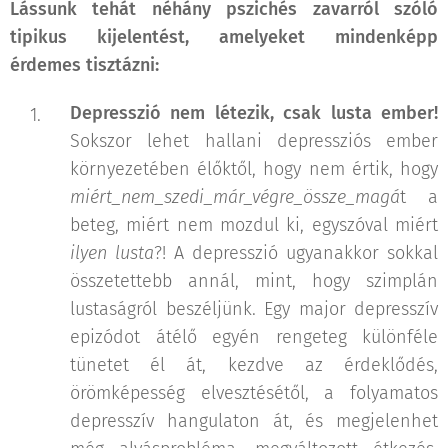
Lássunk tehát néhány pszichés zavarról szóló
tipikus kijelentést, amelyeket mindenképp
érdemes tisztázni:
Depresszió nem létezik, csak lusta ember!
Sokszor lehet hallani depressziós ember
környezetében élőktől, hogy nem értik, hogy
miért_nem_szedi_már_végre_össze_magá
t a
beteg, miért nem mozdul ki, egyszóval miért
ilyen lusta
?! A depresszió ugyanakkor sokkal
összetettebb annál, mint, hogy szimplán
lustaságról beszéljünk. Egy major depresszív
epizódot átélő egyén rengeteg különféle
tünetet él át, kezdve az érdeklődés,
örömképesség elvesztésétől, a folyamatos
depresszív hangulaton át, és megjelenhet