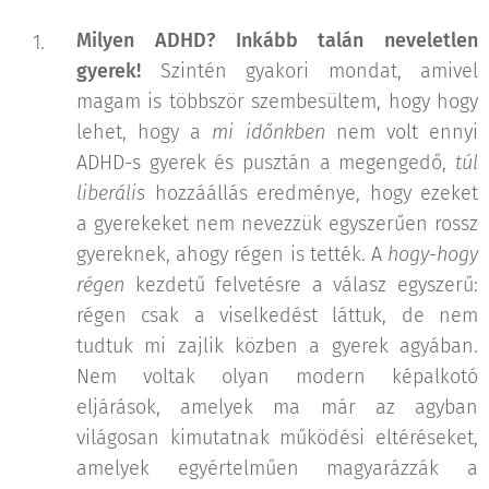
Milyen ADHD? Inkább talán neveletlen
gyerek!
Szintén gyakori mondat, amivel
magam is többször szembesültem, hogy hogy
lehet, hogy a
mi időnkben
nem volt ennyi
ADHD-s gyerek és pusztán a megengedő,
túl
liberális
hozzáállás eredménye, hogy ezeket
a gyerekeket nem nevezzük egyszerűen rossz
gyereknek, ahogy régen is tették. A
hogy-hogy
régen
kezdetű felvetésre a válasz egyszerű:
régen csak a viselkedést láttuk, de nem
tudtuk mi zajlik közben a gyerek agyában.
Nem voltak olyan modern képalkotó
eljárások, amelyek ma már az agyban
világosan kimutatnak működési eltéréseket,
amelyek egyértelműen magyarázzák a