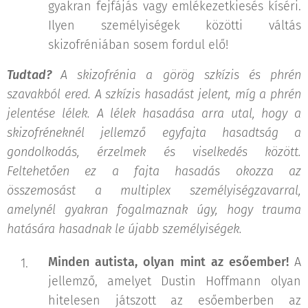
gyakran fejfájás vagy emlékezetkiesés kíséri.
Ilyen személyiségek közötti váltás
skizofréniában sosem fordul elő!
Tudtad?
A skizofrénia a görög szkízis és phrén
szavakból ered. A szkízis hasadást jelent, míg a phrén
jelentése lélek. A lélek hasadása arra utal, hogy a
skizofréneknél jellemző egyfajta hasadtság a
gondolkodás, érzelmek és viselkedés között.
Feltehetően ez a fajta hasadás okozza az
összemosást a multiplex személyiségzavarral,
amelynél gyakran fogalmaznak úgy, hogy trauma
hatására hasadnak le újabb személyiségek.
Minden autista, olyan mint az esőember!
A
jellemző, amelyet Dustin Hoffmann olyan
hitelesen játszott az esőemberben az