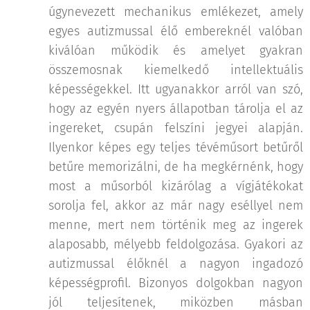
úgynevezett mechanikus emlékezet, amely
egyes autizmussal élő embereknél valóban
kiválóan működik és amelyet gyakran
összemosnak kiemelkedő intellektuális
képességekkel. Itt ugyanakkor arról van szó,
hogy az egyén nyers állapotban tárolja el az
ingereket, csupán felszíni jegyei alapján.
Ilyenkor képes egy teljes tévéműsort betűről
betűre memorizálni, de ha megkérnénk, hogy
most a műsorból kizárólag a vígjátékokat
sorolja fel, akkor az már nagy eséllyel nem
menne, mert nem történik meg az ingerek
alaposabb, mélyebb feldolgozása. Gyakori az
autizmussal élőknél a nagyon ingadozó
képességprofil. Bizonyos dolgokban nagyon
jól teljesítenek, miközben másban