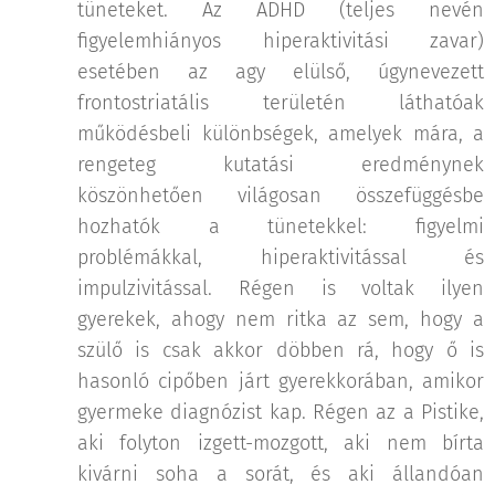
tüneteket. Az ADHD (teljes nevén
figyelemhiányos hiperaktivitási zavar)
esetében az agy elülső, úgynevezett
frontostriatális területén láthatóak
működésbeli különbségek, amelyek mára, a
rengeteg kutatási eredménynek
köszönhetően világosan összefüggésbe
hozhatók a tünetekkel: figyelmi
problémákkal, hiperaktivitással és
impulzivitással. Régen is voltak ilyen
gyerekek, ahogy nem ritka az sem, hogy a
szülő is csak akkor döbben rá, hogy ő is
hasonló cipőben járt gyerekkorában, amikor
gyermeke diagnózist kap. Régen az a Pistike,
aki folyton izgett-mozgott, aki nem bírta
kivárni soha a sorát, és aki állandóan