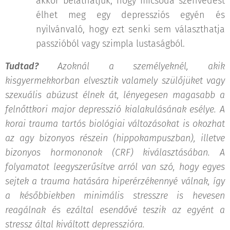
akkor beláthatjuk, hogy micsoda szenvedést
élhet meg egy depressziós egyén és
nyilvánvaló, hogy ezt senki sem választhatja
passzióból vagy szimpla lustaságból.
Tudtad?
Azoknál a személyeknél, akik
kisgyermekkorban elvesztik valamely szülőjüket vagy
szexuális abúzust élnek át, lényegesen magasabb a
felnőttkori major depresszió kialakulásának esélye. A
korai trauma tartós biológiai változásokat is okozhat
az agy bizonyos részein (hippokampuszban), illetve
bizonyos hormononok (CRF) kiválasztásában. A
folyamatot leegyszerűsítve arról van szó, hogy egyes
sejtek a trauma hatására hiperérzékennyé válnak, így
a későbbiekben minimális stresszre is hevesen
reagálnak és ezáltal esendővé teszik az egyént a
stressz által kiváltott depresszióra.