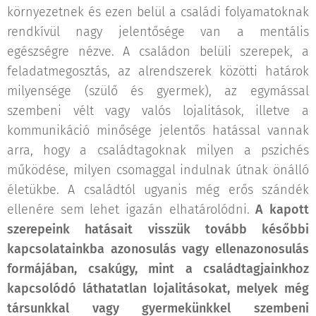
környezetnek és ezen belül a családi folyamatoknak
rendkívül nagy jelentősége van a mentális
egészségre nézve. A családon belüli szerepek, a
feladatmegosztás, az alrendszerek közötti határok
milyensége (szülő és gyermek), az egymással
szembeni vélt vagy valós lojalitások, illetve a
kommunikáció minősége jelentős hatással vannak
arra, hogy a családtagoknak milyen a pszichés
működése, milyen csomaggal indulnak útnak önálló
életükbe. A családtól ugyanis még erős szándék
ellenére sem lehet igazán elhatárolódni.
A kapott
szerepeink hatásait visszük tovább későbbi
kapcsolatainkba azonosulás vagy ellenazonosulás
formájában, csakúgy, mint a családtagjainkhoz
kapcsolódó láthatatlan lojalitásokat, melyek még
társunkkal vagy gyermekünkkel szembeni