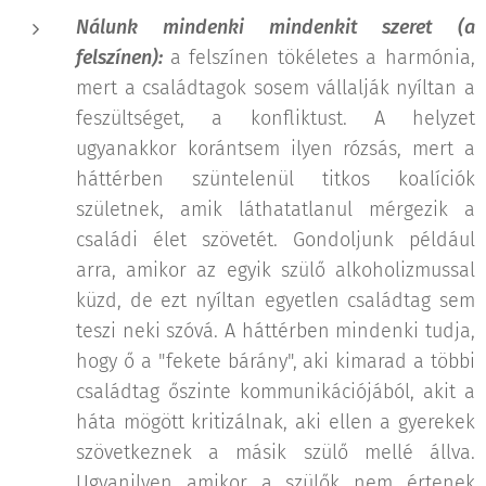
Nálunk mindenki mindenkit szeret (a
felszínen):
a felszínen tökéletes a harmónia,
mert a családtagok sosem vállalják nyíltan a
feszültséget, a konfliktust. A helyzet
ugyanakkor korántsem ilyen rózsás, mert a
háttérben szüntelenül titkos koalíciók
születnek, amik láthatatlanul mérgezik a
családi élet szövetét. Gondoljunk például
arra, amikor az egyik szülő alkoholizmussal
küzd, de ezt nyíltan egyetlen családtag sem
teszi neki szóvá. A háttérben mindenki tudja,
hogy ő a "fekete bárány", aki kimarad a többi
családtag őszinte kommunikációjából, akit a
háta mögött kritizálnak, aki ellen a gyerekek
szövetkeznek a másik szülő mellé állva.
Ugyanilyen amikor a szülők nem értenek