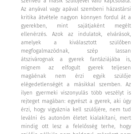
szenved a másik szülőjével való kapcsolata.
Az anyával vagy apával szembeni házastársi
kritika átvétele nagyon könnyen fordul át a
gyerekben, mint sajátjaként megélt
ellenérzés. Azok az indulatok, elvárások,
amelyek a kiválasztott szülőben
megfogalmazódnak, szép lassan
átszivárognak a gyerek fantáziájába is,
mígnem az elfogult gyerek teljesen
magáénak nem érzi egyik szülője
elégedetlenségét a másikkal szemben. Az
ilyen gyermeki viszonyulás több veszélyt is
rejteget magában: egyrészt a gyerek, aki úgy
érzi, hogy vigyáznia kell szülőjére, nem tud
leválni és autonóm életet kialakítani, mert
mindig ott lesz a felelősség terhe, hogy