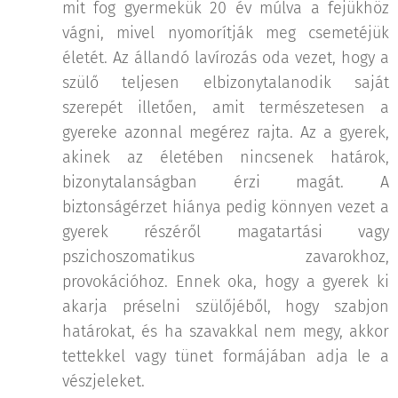
mit fog gyermekük 20 év múlva a fejükhöz
vágni, mivel nyomorítják meg csemetéjük
életét. Az állandó lavírozás oda vezet, hogy a
szülő teljesen elbizonytalanodik saját
szerepét illetően, amit természetesen a
gyereke azonnal megérez rajta. Az a gyerek,
akinek az életében nincsenek határok,
bizonytalanságban érzi magát. A
biztonságérzet hiánya pedig könnyen vezet a
gyerek részéről magatartási vagy
pszichoszomatikus zavarokhoz,
provokációhoz. Ennek oka, hogy a gyerek ki
akarja préselni szülőjéből, hogy szabjon
határokat, és ha szavakkal nem megy, akkor
tettekkel vagy tünet formájában adja le a
vészjeleket.