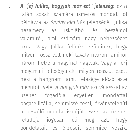
A "jaj Julika, hagyjuk már ezt" jelenség
: ez a
talán sokak számára ismerős mondat jól
példázza az
érvénytelenítés
jelenségét. Julika
hazamegy az iskolából és beszámol
valamiről, ami számára nagy nehézséget
okoz. Vagy Julika felidézi szüleinek, hogy
milyen rossz volt neki tavaly nyáron, amikor
három hétre a nagyinál hagyták. Vagy a férj
megemlíti feleségének, milyen rosszul esett
neki a hangnem, amit felesége előző este
megütött vele.
A hagyjuk már ezt
válasszal az
üzenet fogadója egyetlen mondattal
bagatellizálja, semmissé teszi, érvényteleníti
a beszélő mondanivalóját. Ezzel az üzenet
feladója jogosan éli meg azt, hogy
gondolatait és érzéseit semmibe veszik,