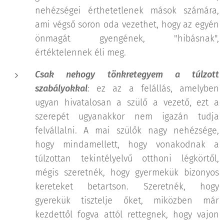
nehézségei érthetetlenek mások számára,
ami végső soron oda vezethet, hogy az egyén
önmagát gyengének, "hibásnak",
értéktelennek éli meg.
Csak nehogy tönkretegyem a túlzott
szabályokkal
: ez az a felállás, amelyben
ugyan hivatalosan a szülő a vezető, ezt a
szerepét ugyanakkor nem igazán tudja
felvállalni. A mai szülők nagy nehézsége,
hogy mindamellett, hogy vonakodnak a
túlzottan tekintélyelvű otthoni légkörtől,
mégis szeretnék, hogy gyermekük bizonyos
kereteket betartson. Szeretnék, hogy
gyerekük tisztelje őket, miközben már
kezdettől fogva attól rettegnek, hogy vajon