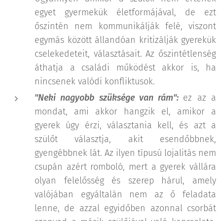
egyet gyermekük életformájával, de ezt
őszintén nem kommunikálják felé, viszont
egymás között állandóan kritizálják gyerekük
cselekedeteit, választásait. Az őszintétlenség
áthatja a családi működést akkor is, ha
nincsenek valódi konfliktusok.
"Neki nagyobb szüksége van rám":
ez az a
mondat, ami akkor hangzik el, amikor a
gyerek úgy érzi, választania kell, és azt a
szülőt választja, akit esendőbbnek,
gyengébbnek lát. Az ilyen típusú lojalitás nem
csupán azért romboló, mert a gyerek vállára
olyan felelősség és szerep hárul, amely
valójában egyáltalán nem az ő feladata
lenne, de azzal egyidőben azonnal csorbát