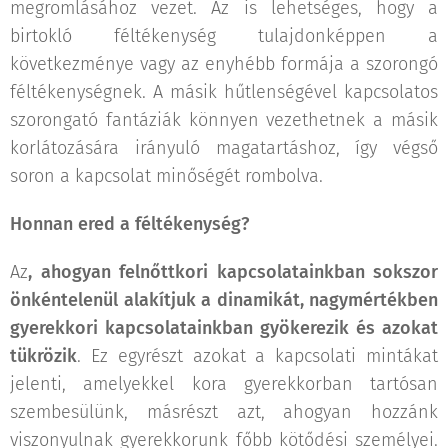
megromlásához vezet. Az is lehetséges, hogy a
birtokló féltékenység tulajdonképpen a
következménye vagy az enyhébb formája a szorongó
féltékenységnek. A másik hűtlenségével kapcsolatos
szorongató fantáziák könnyen vezethetnek a másik
korlátozására irányuló magatartáshoz, így végső
soron a kapcsolat minőségét rombolva.
Honnan ered a féltékenység?
Az
, ahogyan felnőttkori kapcsolatainkban sokszor
önkéntelenül alakítjuk a dinamikát, nagymértékben
gyerekkori kapcsolatainkban gyökerezik és azokat
tükrözik
. Ez egyrészt azokat a kapcsolati mintákat
jelenti, amelyekkel kora gyerekkorban tartósan
szembesülünk, másrészt azt, ahogyan hozzánk
viszonyulnak gyerekkorunk főbb kötődési személyei.