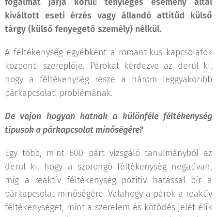
fogalmat járja körül: tényleges esemény által
kiváltott eseti érzés vagy állandó attitűd külső
tárgy (külső fenyegető személy) nélkül.
A féltékenység egyébként a romantikus kapcsolatok
központi szereplője. Párokat kérdezve az derül ki,
hogy a féltékenység része a három leggyakoribb
párkapcsolati problémának.
De vajon hogyan hatnak a különféle féltékenység
típusok a párkapcsolat minőségére?
Egy több, mint 600 párt vizsgáló tanulmányból az
derül ki, hogy a szorongó féltékenység negatívan,
míg a reaktív féltékenység pozitív hatással bír a
párkapcsolat minőségére. Valahogy a párok a reaktív
féltékenységet, mint a szerelem és kötődés jelét élik