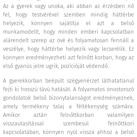
Az a gyerek vagy unoka, aki abban az érzésben nő
fel, hogy testvérével szemben mindig háttérbe
helyezik, könnyen sajátítja el azt a belső
munkamodellt, hogy minden emberi kapcsolatban
alárendelt szerep az övé és folyamatosan fennáll a
veszélye, hogy háttérbe helyezik vagy lecserélik. Ez
könnyen eredményezheti azt felnőtt korban, hogy az
első gyanús jelre ugrik, pozícióját védendő.
A gyerekkorban beépült szégyenérzet láthatatlanul
fejti ki hosszú távú hatását. A folyamatos önostorozó
gondolatok belső bizonytalanságot eredményeznek,
amely termékeny talaj a féltékenység számára.
Amikor aztán felnőttkorban valamilyen
visszautasítással szembesül felnőttkori
kapcsolatában, könnyen nyúl vissza ahhoz a belső