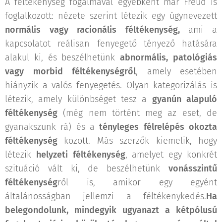
A féltékenység fogalmával egyébként már Freud is
foglalkozott: nézete szerint létezik egy úgynevezett
normális vagy racionális féltékenység,
ami a
kapcsolatot reálisan fenyegető tényező hatására
alakul ki, és beszélhetünk
abnormális, patológiás
vagy morbid féltékenységről
, amely esetében
hiányzik a valós fenyegetés. Olyan kategorizálás is
létezik, amely különbséget tesz a
gyanún alapuló
féltékenység
(még nem történt meg az eset, de
gyanakszunk rá) és a
tényleges félrelépés okozta
féltékenység
között. Más szerzők kiemelik, hogy
létezik
helyzeti féltékenység
, amelyet egy konkrét
szituáció vált ki, de beszélhetünk
vonásszintű
féltékenység
ről is, amikor egy egyént
általánosságban jellemzi a féltékenykedés.
Ha
belegondolunk, mindegyik ugyanazt a kétpólusú