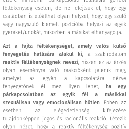
elsőre mindenki párkapcsolati felállásra gondol
féltékenység esetén, de ne felejtsük el, hogy egy
családban is előállhat olyan helyzet, hogy egy szülő
vagy nagyszülő kiemelt pozícióba helyezi az egyik
gyereket/unokát, miközben a másikat elhanyagolja.
Azt a fajta féltékenységet, amely valós külső
fenyegetés hatására alakul ki
, a szakirodalom
reaktív féltékenységnek nevezi
, hiszen ez az érzés
olyan eseményre való reakcióként jelenik meg,
amelyet az egyén a kapcsolatára nézve
fenyegetőnek él meg. Ilyen lehet,
ha egy
párkapcsolatban az egyik fél a másikkal
szexuálisan vagy emocionálisan hűtlen
. Ebben az
esetben az elégedetlenség kifejezése
tulajdonképpen jogos és racionális reakció. Létezik
olyan nézet, hogy a reaktív féltékenység pozitív