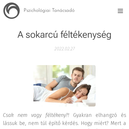
Pszichológiai Tanácsadó
A sokarcú féltékenység
2022.02.27
Csak nem vagy féltékeny?!
Gyakran elhangzó és
lássuk be, nem túl építő kérdés. Hogy miért? Mert a