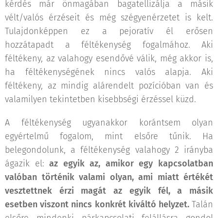
kérdés már önmagában bagatellizálja a másik
vélt/valós érzéseit és még szégyenérzetet is kelt.
Tulajdonképpen ez a pejoratív él erősen
hozzátapadt a féltékenység fogalmához. Aki
féltékeny, az valahogy esendővé válik, még akkor is,
ha féltékenységének nincs valós alapja. Aki
féltékeny, az mindig alárendelt pozícióban van és
valamilyen tekintetben kisebbségi érzéssel küzd.
A féltékenység ugyanakkor korántsem olyan
egyértelmű fogalom, mint elsőre tűnik. Ha
belegondolunk, a féltékenység valahogy 2 irányba
ágazik el:
az egyik az, amikor egy kapcsolatban
valóban történik valami olyan, ami miatt értékét
vesztettnek érzi magát az egyik fél, a másik
esetben viszont nincs konkrét kiváltó helyzet.
Talán