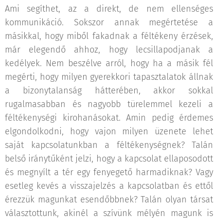
Ami segíthet, az a direkt, de nem ellenséges
kommunikáció. Sokszor annak megértetése a
másikkal, hogy miből fakadnak a féltékeny érzések,
már elegendő ahhoz, hogy lecsillapodjanak a
kedélyek. Nem beszélve arról, hogy ha a másik fél
megérti, hogy milyen gyerekkori tapasztalatok állnak
a bizonytalanság hátterében, akkor sokkal
rugalmasabban és nagyobb türelemmel kezeli a
féltékenységi kirohanásokat. Amin pedig érdemes
elgondolkodni, hogy vajon milyen üzenete lehet
saját kapcsolatunkban a féltékenységnek? Talán
belső iránytűként jelzi, hogy a kapcsolat ellaposodott
és megnyílt a tér egy fenyegető harmadiknak? Vagy
esetleg kevés a visszajelzés a kapcsolatban és ettől
érezzük magunkat esendőbbnek? Talán olyan társat
választottunk, akinél a szívünk mélyén magunk is