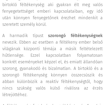
birtokló féltékenység: aki gyakran élt meg valós
fenyegetettséget emberi kapcsolataiban, egy idő
után könnyen fenyegetőnek érezhet mindenkit a
szeretett személy körül.
A harmadik típust
szorongó féltékenységnek
nevezik. Ebben az esetben a féltékeny ember belső
világának központi témája a másik feltételezett
hűtlensége. Ezzel kapcsolatban folyamatosan
konkrét eseményeket képzel el, és emiatt állandóan
szorong, gyanakodó és bizalmatlan. A birtokló és a
szorongó féltékenység könnyen összecsúszik és
abban különbözik a reaktív féltékenységtől, hogy
nincs szükség valós külső riválisra az érzés
létrejöttéhez.