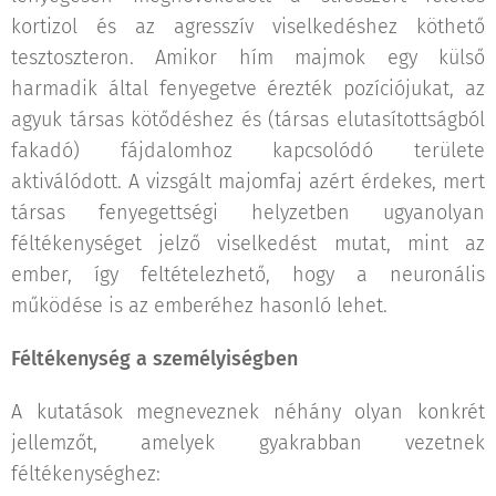
kortizol és az agresszív viselkedéshez köthető
tesztoszteron. Amikor hím majmok egy külső
harmadik által fenyegetve érezték pozíciójukat, az
agyuk társas kötődéshez és (társas elutasítottságból
fakadó) fájdalomhoz kapcsolódó területe
aktiválódott. A vizsgált majomfaj azért érdekes, mert
társas fenyegettségi helyzetben ugyanolyan
féltékenységet jelző viselkedést mutat, mint az
ember, így feltételezhető, hogy a neuronális
működése is az emberéhez hasonló lehet.
Féltékenység a személyiségben
A kutatások megneveznek néhány olyan konkrét
jellemzőt, amelyek gyakrabban vezetnek
féltékenységhez: