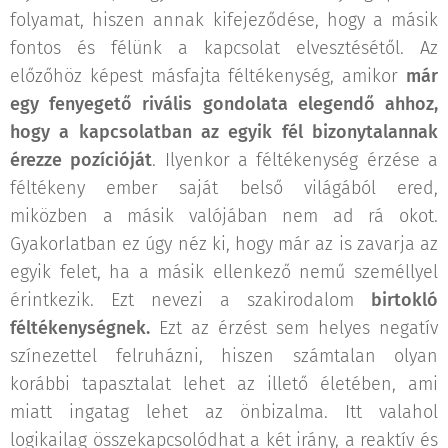
folyamat, hiszen annak kifejeződése, hogy a másik
fontos és félünk a kapcsolat elvesztésétől. Az
előzőhöz képest másfajta féltékenység, amikor
már
egy fenyegető rivális gondolata elegendő ahhoz,
hogy a kapcsolatban az egyik fél bizonytalannak
érezze pozícióját
. Ilyenkor a féltékenység érzése a
féltékeny ember saját belső világából ered,
miközben a másik valójában nem ad rá okot.
Gyakorlatban ez úgy néz ki, hogy már az is zavarja az
egyik felet, ha a másik ellenkező nemű személlyel
érintkezik. Ezt nevezi a szakirodalom
birtokló
féltékenységnek.
Ezt az érzést sem helyes negatív
színezettel felruházni, hiszen számtalan olyan
korábbi tapasztalat lehet az illető életében, ami
miatt ingatag lehet az önbizalma. Itt valahol
logikailag összekapcsolódhat a két irány, a reaktív és