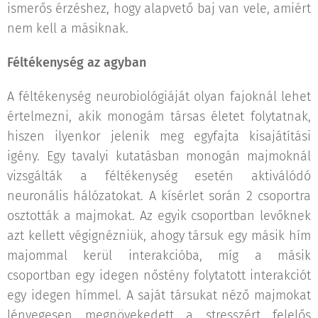
ismerős érzéshez, hogy alapvető baj van vele, amiért
nem kell a másiknak.
Féltékenység az agyban
A féltékenység neurobiológiáját olyan fajoknál lehet
értelmezni, akik monogám társas életet folytatnak,
hiszen ilyenkor jelenik meg egyfajta kisajátítási
igény. Egy tavalyi kutatásban monogán majmoknál
vizsgálták a féltékenység esetén aktiválódó
neuronális hálózatokat. A kísérlet során 2 csoportra
osztották a majmokat. Az egyik csoportban levőknek
azt kellett végignézniük, ahogy társuk egy másik hím
majommal kerül interakcióba, míg a másik
csoportban egy idegen nőstény folytatott interakciót
egy idegen hímmel. A saját társukat néző majmokat
lényegesen megnövekedett a stresszért felelős