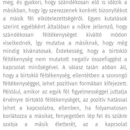
meg, és gyakori, hogy szándékosan elő is idézik a
másikban, hogy így szerezzenek konkrét bizonyítékot
a másik fél elkötelezettségéről. Egyes kutatások
szerint egyébként általában a nőkre jellemző, hogy
szándékosan féltékenységet kiváltó módon
viselkednek, így mutatva a másiknak, hogy még
mindig kívánatosak. Érdekesség, hogy a birtokló
féltékenység nem mutatott negatív összefüggést a
kapcsolat minőségével. A válasz talán abban áll,
hogy a birtokló féltékenység, ellentétben a szorongó
féltékenységgel, lehet pozitívan formában kifejezett.
Például, amikor az egyik fél figyelmességgel juttatja
érvényre birtokló féltékenységét, az pozitív hatással
lehet a kapcsolatra, ellenben, ha folyamatosan
korlátozza a másikat, fenyegetően lép fel és szűkre
szabja a másik életterét, az a kapcsolat