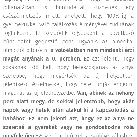
pillanatában is bűntudattal küzdenek egy
császármetszés miatt, ahelyett, hogy 100%-ig a
gyermekükkel való találkozás élményével tudnának
foglalkozni. Itt kezdődik egyébként a következő
bűntudatot gerjesztő pont, ugyanis az amerikai
filmektől eltérően,
a valóéletben nem mindenki érzi
magát anyának a 0. percben.
Ez azt jelenti, hogy
sokaknak idő kell, hogy beleszokjanak az anya
szerepbe, hogy megértsék az új helyzetben
jelentkező érzelmeiket, hogy bele tudják engedni
magukat az új élethelyzetbe.
Van, akinek ez néhány
perc alatt megy, de sokkal jellemzőbb, hogy akár
napok vagy hetek után alakul ki a kapcsolódás a
babához. Ez nem jelenti azt, hogy ez az anya ne
szeretné a gyerekét vagy ne gondoskodna róla
megfelelően.
Egyszerűen idő kell a szülővé váláshoz.