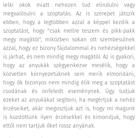
lelki okok miatt nehezen tud elindulni vagy
megvalósulni a szoptatás. Az is szerepet játszik
ebben, hogy a legtöbben azzal a képpel kezdik a
szoptatást, hogy "csak mellre teszem és pikk-pakk
megy magától", miközben sokan ott szembesülnek
azzal, hogy ez bizony fájdalommal és nehézségekkel
is járhat, és nem mindig megy magától. Az is gyakori,
hogy az anyukák szégyenkezve mesélik, hogy a
közvetlen környezetüknek sem merik elmondani,
hogy ők bizonyos nem mindig élik meg a szoptatást
csodának és önfeledt eseménynek. Úgy tudjuk
ezeket az anyukákat segíteni, ha megértjük a nehéz
érzéseiket, akár megosztjuk azt is, hogy mi magunk
is küzdöttünk ilyen érzésekkel és kimondjuk, hogy
ettől nem tartjuk őket rossz anyának.