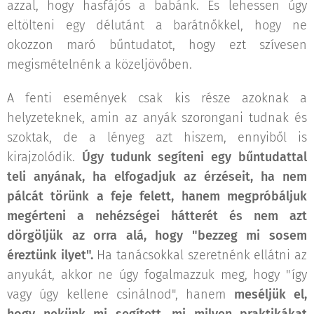
azzal, hogy hasfájós a babánk. És lehessen úgy
eltölteni egy délutánt a barátnőkkel, hogy ne
okozzon maró bűntudatot, hogy ezt szívesen
megismételnénk a közeljövőben.
A fenti események csak kis része azoknak a
helyzeteknek, amin az anyák szorongani tudnak és
szoktak, de a lényeg azt hiszem, ennyiből is
kirajzolódik.
Úgy tudunk segíteni egy bűntudattal
teli anyának, ha elfogadjuk az érzéseit, ha nem
pálcát törünk a feje felett, hanem megpróbáljuk
megérteni a nehézségei hátterét és nem azt
dörgöljük az orra alá, hogy "bezzeg mi sosem
éreztünk ilyet".
Ha tanácsokkal szeretnénk ellátni az
anyukát, akkor ne úgy fogalmazzuk meg, hogy "így
vagy úgy kellene csinálnod", hanem
meséljük el,