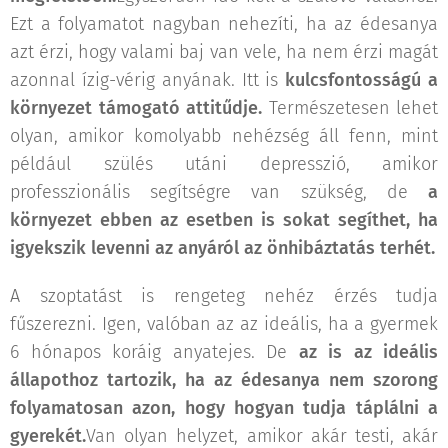
Ezt a folyamatot nagyban nehezíti, ha az édesanya
azt érzi, hogy valami baj van vele, ha nem érzi magát
azonnal ízig-vérig anyának. Itt is
kulcsfontosságú a
környezet támogató attitűdje.
Természetesen lehet
olyan, amikor komolyabb nehézség áll fenn, mint
például szülés utáni depresszió, amikor
professzionális segítségre van szükség, de
a
környezet ebben az esetben is sokat segíthet, ha
igyekszik levenni az anyáról az önhibáztatás terhét.
A szoptatást is rengeteg nehéz érzés tudja
fűszerezni. Igen, valóban az az ideális, ha a gyermek
6 hónapos koráig anyatejes. De
az is az ideális
állapothoz tartozik, ha az édesanya nem szorong
folyamatosan azon, hogy hogyan tudja táplálni a
gyerekét.
Van olyan helyzet, amikor akár testi, akár