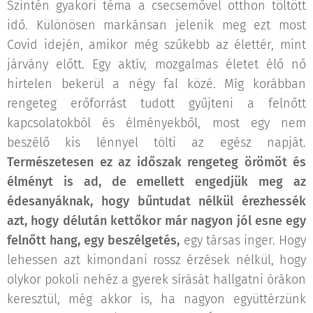
Szintén gyakori téma a csecsemővel otthon töltött
idő. Különösen markánsan jelenik meg ezt most
Covid idején, amikor még szűkebb az élettér, mint
járvány előtt. Egy aktív, mozgalmas életet élő nő
hirtelen bekerül a négy fal közé. Míg korábban
rengeteg erőforrást tudott gyűjteni a felnőtt
kapcsolatokból és élményekből, most egy nem
beszélő kis lénnyel tölti az egész napját.
Természetesen ez az időszak rengeteg örömöt és
élményt is ad, de emellett engedjük meg az
édesanyáknak, hogy bűntudat nélkül érezhessék
azt, hogy délután kettőkor már nagyon jól esne egy
felnőtt hang, egy beszélgetés,
egy társas inger. Hogy
lehessen azt kimondani rossz érzések nélkül, hogy
olykor pokoli nehéz a gyerek sírását hallgatni órákon
keresztül, még akkor is, ha nagyon együttérzünk