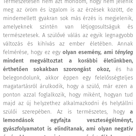
Természetesen nem azt mondom, hogy nem jelenik
meg az öröm és izgalom is az érzések között, de
mindemellett gyakran sok más érzés is megjelenik,
amelyeknek szintén van létjogosultságuk és
természetesek. A szülővé válás az egyik legnagyobb
változás és kihívás az ember életében. Annak
felmérése, hogy ez egy
olyan esemény, ami
tényleg
mindent megváltoztat a korábbi életünkben,
érthetően sokakban szorongást okoz,
és ha
belegondolunk, akkor éppen egy felelősségteljes
magatartásról árulkodik, hogy a szülő, már ezen a
ponton azzal foglalkozik, hogy miként, hogyan tud
majd az új helyzethez alkalmazkodni és helytállni
szülői szerepében. Az is természetes, hogy
a
lemondások egyfajta veszteségélményt,
gyászfolyamatot is elindítanak, ami olyan negatív