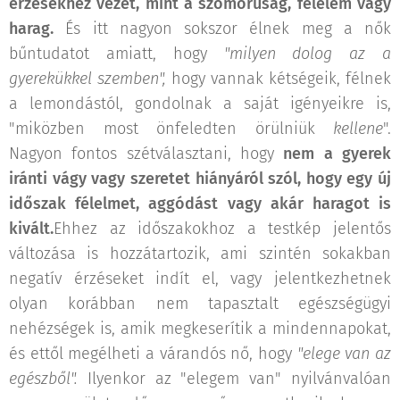
érzésekhez vezet, mint a szomorúság, félelem vagy
harag.
És itt nagyon sokszor élnek meg a nők
bűntudatot amiatt, hogy
"milyen dolog az a
gyerekükkel szemben",
hogy vannak kétségeik, félnek
a lemondástól, gondolnak a saját igényeikre is,
"miközben most önfeledten örülniük
kellene
".
Nagyon fontos szétválasztani, hogy
nem a gyerek
iránti vágy vagy szeretet hiányáról szól, hogy egy új
időszak félelmet, aggódást vagy akár haragot is
kivált.
Ehhez az időszakokhoz a testkép jelentős
változása is hozzátartozik, ami szintén sokakban
negatív érzéseket indít el, vagy jelentkezhetnek
olyan korábban nem tapasztalt egészségügyi
nehézségek is, amik megkeserítik a mindennapokat,
és ettől megélheti a várandós nő, hogy
"elege van az
egészből".
Ilyenkor az "elegem van" nyilvánvalóan