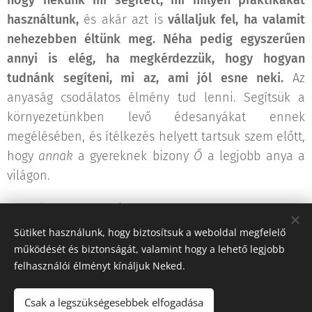
hogy nekünk mi segített, mi milyen praktikákat
használtunk,
és akár azt is
vállaljuk fel, ha valamit
nehezebben éltünk meg. Néha pedig egyszerűen
annyi is elég, ha megkérdezzük, hogy hogyan
tudnánk segíteni, mi az, ami jól esne neki.
Az
anyaság csodálatos élmény tud lenni. Segítsük a
környezetünkben levő édesanyákat ennek
megélésében, és ítélkezés helyett tartsuk szem előtt,
hogy
annak
a gyereknek bizony
Ő
a legjobb anya a
világon.
Szerző: Frank-Bozóki Eszter
Sütiket használunk, hogy biztosítsuk a weboldal megfelelő
működését és biztonságát, valamint hogy a lehető legjobb
Share
felhasználói élményt kínáljuk Neked.
Csak a legszükségesebbek elfogadása