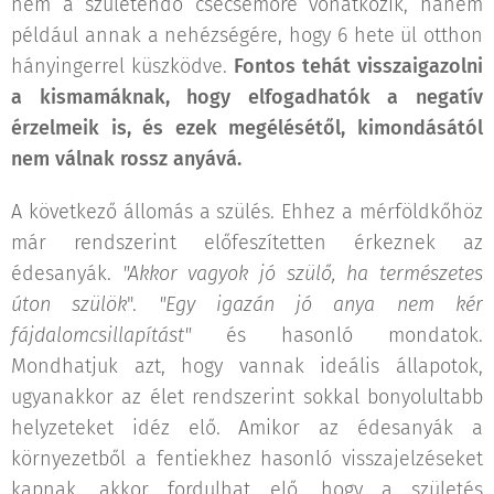
nem a születendő csecsemőre vonatkozik, hanem
például annak a nehézségére, hogy 6 hete ül otthon
hányingerrel küszködve.
Fontos tehát visszaigazolni
a kismamáknak, hogy elfogadhatók a negatív
érzelmeik is, és ezek megélésétől, kimondásától
nem válnak rossz anyává.
A következő állomás a szülés. Ehhez a mérföldkőhöz
már rendszerint előfeszítetten érkeznek az
édesanyák.
"Akkor vagyok jó szülő, ha természetes
úton szülök
".
"Egy igazán jó anya nem kér
fájdalomcsillapítást"
és hasonló mondatok.
Mondhatjuk azt, hogy vannak ideális állapotok,
ugyanakkor az élet rendszerint sokkal bonyolultabb
helyzeteket idéz elő. Amikor az édesanyák a
környezetből a fentiekhez hasonló visszajelzéseket
kapnak, akkor fordulhat elő, hogy a születés