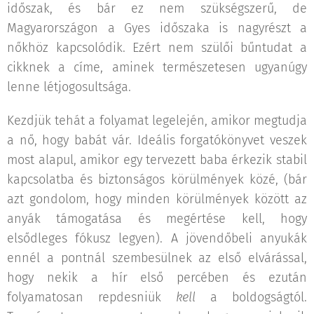
időszak, és bár ez nem szükségszerű, de
Magyarországon a Gyes időszaka is nagyrészt a
nőkhöz kapcsolódik. Ezért nem szülői bűntudat a
cikknek a címe, aminek természetesen ugyanúgy
lenne létjogosultsága.
Kezdjük tehát a folyamat legelején, amikor megtudja
a nő, hogy babát vár. Ideális forgatókönyvet veszek
most alapul, amikor egy tervezett baba érkezik stabil
kapcsolatba és biztonságos körülmények közé, (bár
azt gondolom, hogy minden körülmények között az
anyák támogatása és megértése kell, hogy
elsődleges fókusz legyen). A jövendőbeli anyukák
ennél a pontnál szembesülnek az első elvárással,
hogy nekik a hír első percében és ezután
folyamatosan repdesniük
kell
a boldogságtól.