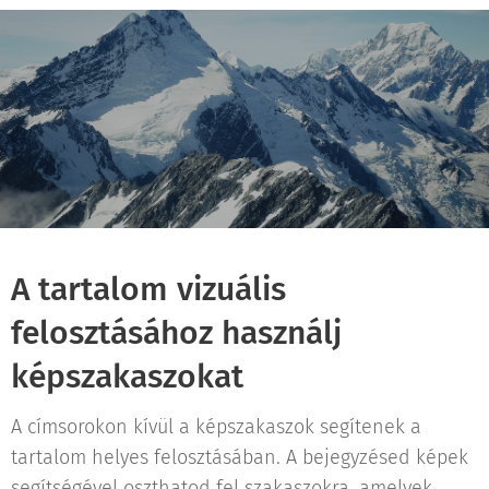
A tartalom vizuális
felosztásához használj
képszakaszokat
A címsorokon kívül a képszakaszok segítenek a
tartalom helyes felosztásában. A bejegyzésed képek
segítségével oszthatod fel szakaszokra, amelyek