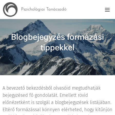
Pszichológiai Tanácsadó
Blogbejegyzés formázási
tippekkel
2022.02.27
A bevezető bekezdésből olvasóid megtudhatják
bejegyzésed fő gondolatát. Emellett rövid
előnézetként is szolgál a blogbejegyzések listájában.
Eltérő formázással könnyen elérheted, hogy kitűnjön