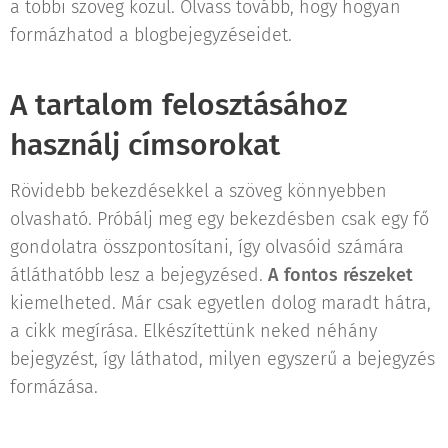
a többi szöveg közül. Olvass tovább, hogy hogyan
formázhatod a blogbejegyzéseidet.
A tartalom felosztásához
használj címsorokat
Rövidebb bekezdésekkel a szöveg könnyebben
olvasható. Próbálj meg egy bekezdésben csak egy fő
gondolatra összpontosítani, így olvasóid számára
átláthatóbb lesz a bejegyzésed.
A fontos részeket
kiemelheted. Már csak egyetlen dolog maradt hátra,
a cikk megírása. Elkészítettünk neked néhány
bejegyzést, így láthatod, milyen egyszerű a bejegyzés
formázása.