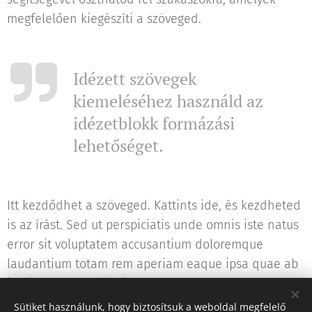
megfelelően kiegészíti a szöveged.
Idézett szövegek
kiemeléséhez használd az
idézetblokk formázási
lehetőséget.
Itt kezdődhet a szöveged. Kattints ide, és kezdheted
is az írást. Sed ut perspiciatis unde omnis iste natus
error sit voluptatem accusantium doloremque
laudantium totam rem aperiam eaque ipsa quae ab
illo inventore veritatis et.
Sütiket használunk, hogy biztosítsuk a weboldal megfelelő