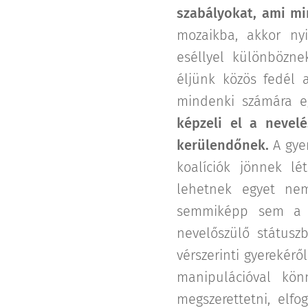
szabályokat, ami mi
mozaikba, akkor ny
eséllyel különbözne
éljünk közös fedél 
mindenki számára eg
képzeli el a nevelé
kerülendőnek.
A gye
koalíciók jönnek lé
lehetnek egyet nem
semmiképp sem a g
nevelőszülő státus
vérszerinti gyerekér
manipulációval kö
megszerettetni, elfo