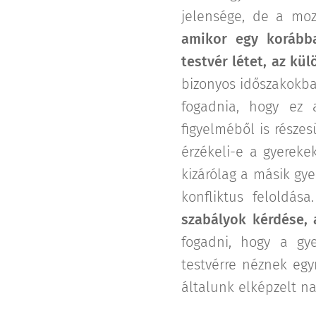
jelensége, de a moz
amikor egy korább
testvér létet, az kü
bizonyos időszakokba
fogadnia, hogy ez 
figyelméből is része
érzékeli-e a gyereke
kizárólag a másik gy
konfliktus feloldása
szabályok kérdése, 
fogadni, hogy a gy
testvérre néznek egy
általunk elképzelt n