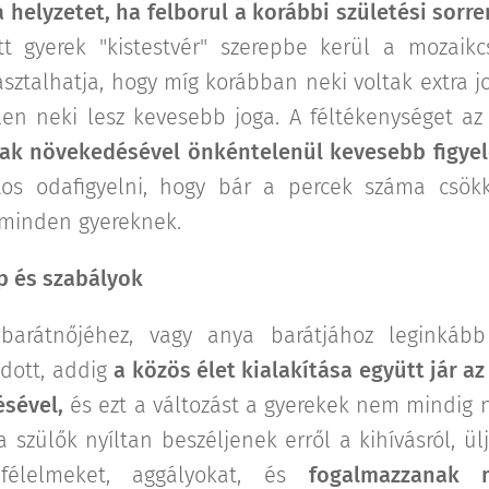
 helyzetet, ha felborul a korábbi születési sorre
tt gyerek "kistestvér" szerepbe kerül a mozaikc
asztalhatja, hogy míg korábban neki voltak extra 
en neki lesz kevesebb joga. A féltékenységet az
ak növekedésével önkéntelenül kevesebb figyel
tos odafigyelni, hogy bár a percek száma csök
 minden gyereknek.
p és szabályok
arátnőjéhez, vagy anya barátjához leginkáb
dott, addig
a közös élet kialakítása együtt jár az
ésével,
és ezt a változást a gyerekek nem mindig n
 szülők nyíltan beszéljenek erről a kihívásról, ül
 félelmeket, aggályokat, és
fogalmazzanak 