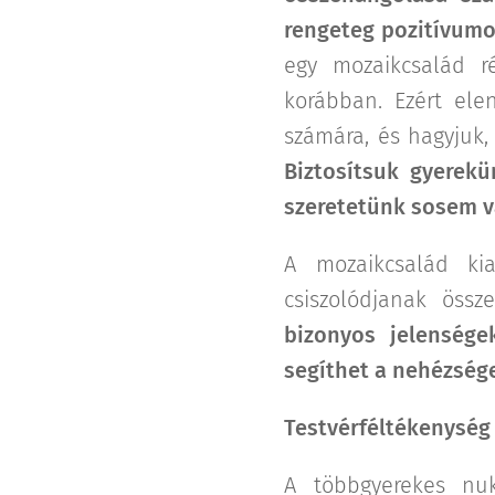
rengeteg pozitívumo
egy mozaikcsalád r
korábban. Ezért elen
számára, és hagyjuk,
Biztosítsuk gyerekü
szeretetünk sosem v
A mozaikcsalád kia
csiszolódjanak össz
bizonyos jelenség
segíthet a nehézség
Testvérféltékenység
A többgyerekes nuk