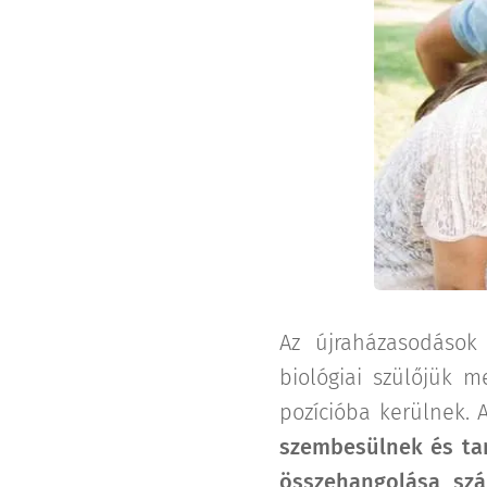
Az újraházasodások
biológiai szülőjük m
pozícióba kerülnek. 
szembesülnek és ta
összehangolása szá