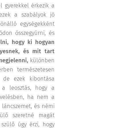
 gyerekkel érkezik a
ezek a szabályok jó
lönálló egységekként
ódon összegyúrni, és
lni, hogy ki hogyan
lyesnek, és mit tart
megjelenni,
különben
térben természetesen
, de ezek kibontása
a leosztás, hogy a
evelésben, ha nem a
e láncszemet, és némi
ülő szeretné magát
 szülő úgy érzi, hogy