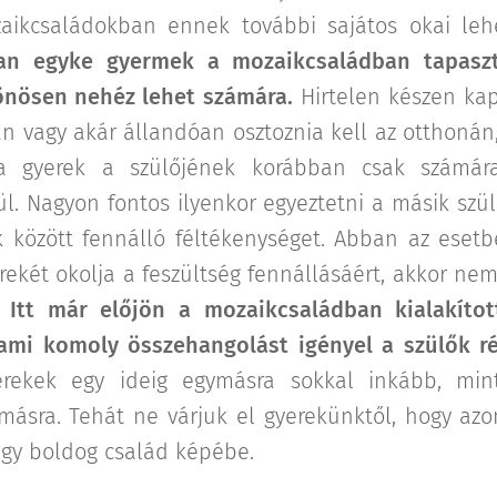
aikcsaládokban ennek további sajátos okai lehe
an egyke gyermek a mozaikcsaládban tapaszt
lönösen nehéz lehet számára.
Hirtelen készen kap 
n vagy akár állandóan osztoznia kell az otthonán, 
a gyerek a szülőjének korábban csak számára
sül. Nagyon fontos ilyenkor egyeztetni a másik szü
k között fennálló féltékenységet. Abban az esetb
erekét okolja a feszültség fennállásáért, akkor n
.
Itt már előjön a mozaikcsaládban kialakítot
ami komoly összehangolást igényel a szülők ré
erekek egy ideig egymásra sokkal inkább, min
másra. Tehát ne várjuk el gyerekünktől, hogy azo
agy boldog család képébe.