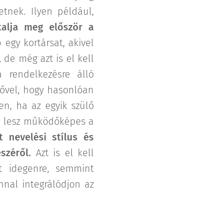
tnek. Ilyen például,
alja meg először a
egy kortársat, akivel
de még azt is el kell
 rendelkezésre álló
lővel, hogy hasonlóan
en, ha az egyik szülő
em lesz működőképes a
t nevelési stílus és
széről.
Azt is el kell
t idegenre, semmint
nnal integrálódjon az