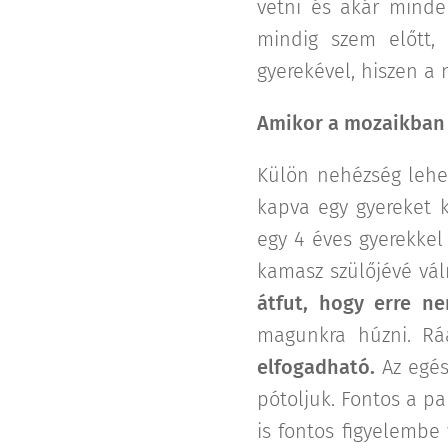
vetni és akár minde
mindig szem előtt, 
gyerekével, hiszen a
Amikor a mozaikban v
Külön nehézség lehet
kapva egy gyereket k
egy 4 éves gyerekkel
kamasz szülőjévé vál
átfut, hogy erre ne
magunkra húzni. R
elfogadható.
Az egés
pótoljuk. Fontos a pa
is fontos figyelembe