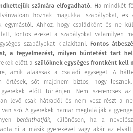
ndkettejük számára elfogadható.
Ha mindkét fél
ilvánvalóan hoznak magukkal szabályokat, és 
k egymástól. Ahhoz, hogy családként és ne kü
alatt, fontos ezeket a szabályokat valamilyen m
ységes szabályokat kialakítani.
Fontos átbeszé
st, a fegyelmezést, milyen büntetést tart he
rekek előtt a
szülőknek egységes frontként kell 
tre, amik aláássák a családi egységet. A hát
 értések, sőt majdnem biztos, hogy lesznek
yerekek előtt történjen. Nem szerencsés az 
zban levő csak hátradől és nem vesz részt a n
ől van szó. A gyerekek hamar megtalálják a gyeng
nnyen
beránthatják
, különösen, ha a nevelősz
gadtatni a másik gyerekével vagy akár az elvált