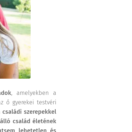
ádok
, amelyekben a
z ő gyerekei testvéri
 családi szerepekkel
álló család életének
ntsem lehetetlen és