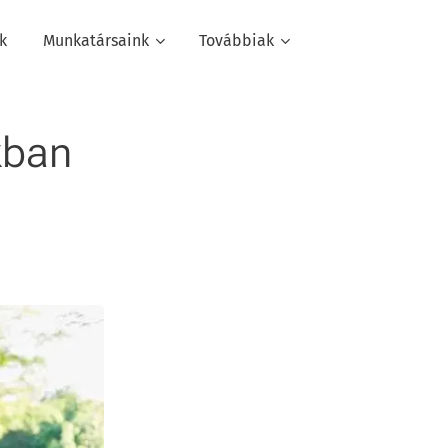
k
Munkatársaink
Továbbiak
kban