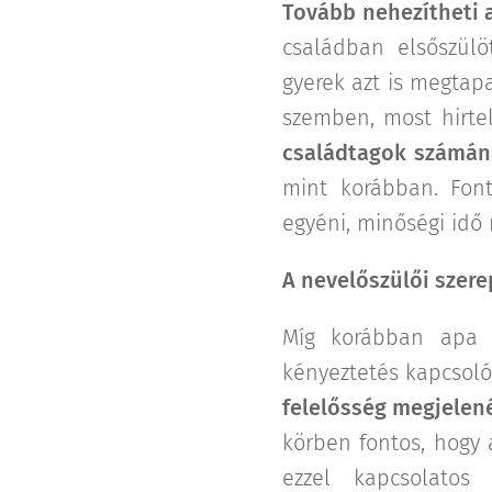
Tovább nehezítheti a
családban elsőszülö
gyerek azt is megtap
szemben, most hirtel
családtagok számán
mint korábban. Fon
egyéni, minőségi idő
A nevelőszülői szere
Míg korábban apa b
kényeztetés kapcsoló
felelősség megjelen
körben fontos, hogy a
ezzel kapcsolatos