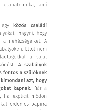
gy csapatmunka, ami
os egy
közös családi
yokat, hagyni, hogy
 a nehézségeiket. A
zabályokon. Ettől nem
aládtagokkal a saját
űködést.
A szabályok
s fontos a szülőknek
kimondani azt, hogy
gokat kapnak.
Bár a
, ha explicit módon
okat érdemes papírra