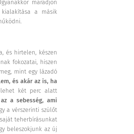
 Ugyanakkor maradjon
 kialakítása a másik
működni.
, és hirtelen, készen
nak fokozatai, hiszen
 meg, mint egy lázadó
em, és akár az is, ha
ehet két perc alatt
 az a sebesség, ami
 a vérszerinti szülőt
 saját teherbírásunkat
gy beleszokjunk az új