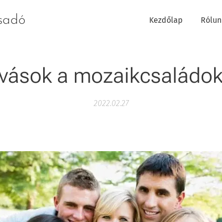
csadó
Kezdőlap
Rólun
ívások a mozaikcsaládo
2022.02.27