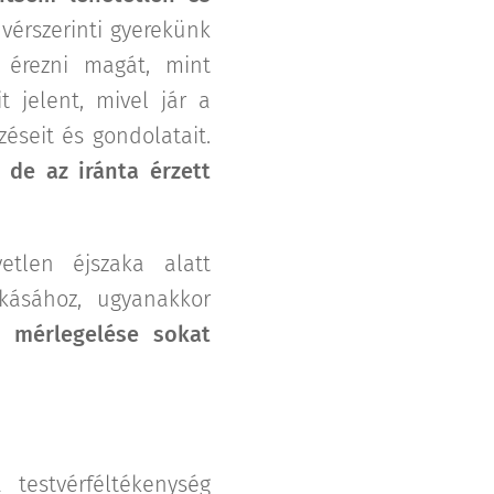
vérszerinti gyerekünk
 érezni magát, mint
t jelent, mivel jár a
éseit és gondolatait.
 de az iránta érzett
etlen éjszaka alatt
okásához, ugyanakkor
 mérlegelése sokat
testvérféltékenység