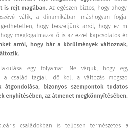
t is rejt magában.
Az egészen biztos, hogy ahogy 
észévé válik, a dinamikában máshogyan fogja
gedhetetlen, hogy beszéljünk arról, hogy ez mi
 hogy megfogalmazza ő is az ezzel kapcsolatos érz
nket arról, hogy bár a körülmények változnak,
áltozik.
lakulása egy folyamat. Ne várjuk, hogy egy
e a család tagjai. Idő kell a változás megsz
ek átgondolása, bizonyos szempontok tudatos
ek enyhítésében, az átmenet megkönnyítésében.
leáris családokban is teljesen természetes a 