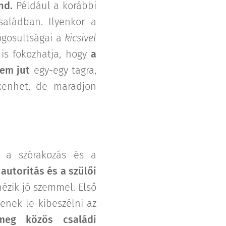
nd.
Például a korábbi
saládban. Ilyenkor a
jogosultságai a
kicsivel
 is fokozhatja, hogy
a
em jut
egy-egy tagra,
kenhet, de maradjon
b a szórakozás és a
 autoritás és a szülői
ézik jó szemmel. Első
jenek le kibeszélni az
meg közös családi