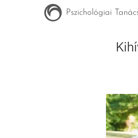
Pszichológiai Taná
Kih