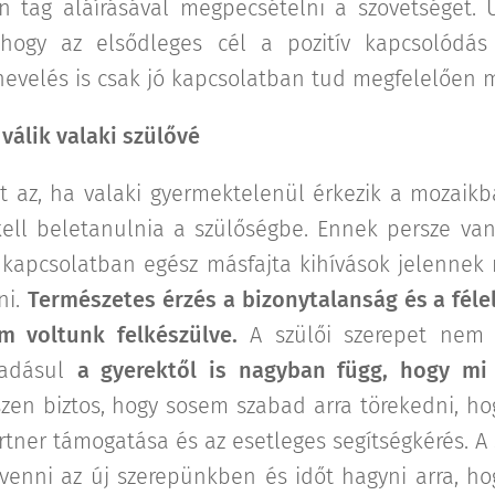
n tag aláírásával megpecsételni a szövetséget.
hogy az elsődleges cél a pozitív kapcsolódás
 nevelés is csak jó kapcsolatban tud megfelelően 
álik valaki szülővé
 az, ha valaki gyermektelenül érkezik a mozaikba
ell beletanulnia a szülőségbe. Ennek persze van
 kapcsolatban egész másfajta kihívások jelennek
ni.
Természetes érzés a bizonytalanság és a félel
m voltunk felkészülve.
A szülői szerepet nem l
áadásul
a gyerektől is nagyban függ, hogy mi
zen biztos, hogy sosem szabad arra törekedni, hogy
rtner támogatása és az esetleges segítségkérés. A
 venni az új szerepünkben és időt hagyni arra, ho