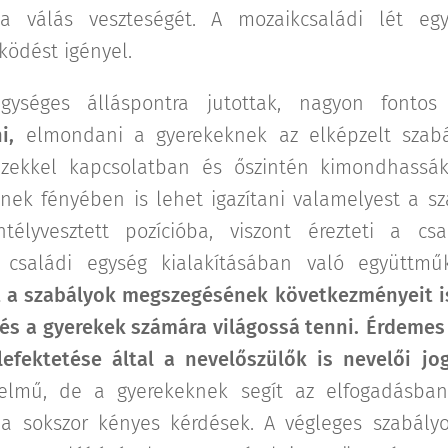
a válás veszteségét. A mozaikcsaládi lét e
ödést igényel.
gységes álláspontra jutottak, nagyon font
i,
elmondani a gyerekeknek az elképzelt szabál
ezekkel kapcsolatban és őszintén kimondhassák
inek fényében is lehet igazítani valamelyest a s
télyvesztett pozícióba, viszont érezteti a cs
 családi egység kialakításában való együttm
 a szabályok megszegésének következményeit i
és a gyerekek számára világossá tenni.
Érdemes 
efektetése által a nevelőszülők is nevelői jo
telmű, de a gyerekeknek segít az elfogadásban
k a sokszor kényes kérdések. A végleges szabály