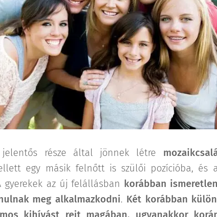
 jelentős része által jönnek létre
mozaikcsal
ellett egy másik felnőtt is szülői pozícióba, és a
A gyerekek az új felállásban
korábban ismeretlen
nulnak meg alkalmazkodni
.
Két korábban külön
mos kihívást rejt magában, ugyanakkor korá