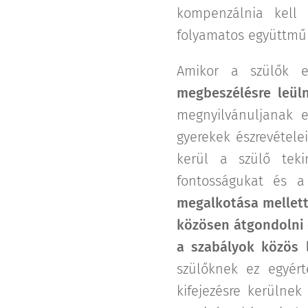
kompenzálnia kell 
folyamatos együttműk
Amikor a szülők e
megbeszélésre leüln
megnyilvánuljanak 
gyerekek észrevétele
kerül a szülő tekin
fontosságukat és a
megalkotása mellett
közösen átgondolni 
a szabályok közös l
szülőknek ez egyér
kifejezésre kerülne