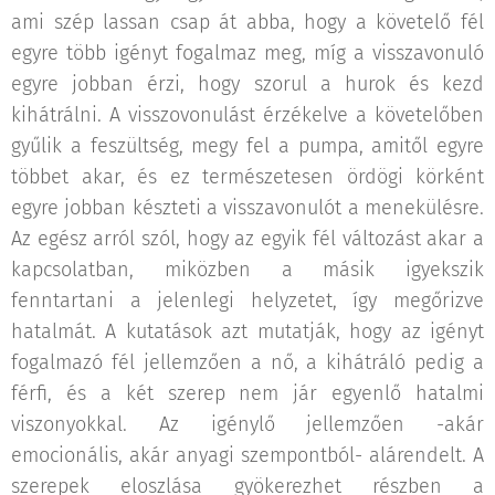
ami szép lassan csap át abba, hogy a követelő fél
egyre több igényt fogalmaz meg, míg a visszavonuló
egyre jobban érzi, hogy szorul a hurok és kezd
kihátrálni. A visszovonulást érzékelve a követelőben
gyűlik a feszültség, megy fel a pumpa, amitől egyre
többet akar, és ez természetesen ördögi körként
egyre jobban készteti a visszavonulót a menekülésre.
Az egész arról szól, hogy az egyik fél változást akar a
kapcsolatban, miközben a másik igyekszik
fenntartani a jelenlegi helyzetet, így megőrizve
hatalmát. A kutatások azt mutatják, hogy az igényt
fogalmazó fél jellemzően a nő, a kihátráló pedig a
férfi, és a két szerep nem jár egyenlő hatalmi
viszonyokkal. Az igénylő jellemzően -akár
emocionális, akár anyagi szempontból- alárendelt. A
szerepek eloszlása gyökerezhet részben a