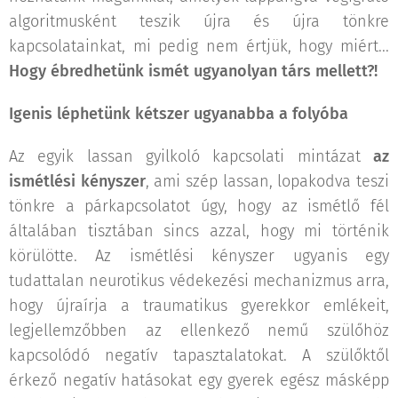
algoritmusként teszik újra és újra tönkre
kapcsolatainkat, mi pedig nem értjük, hogy miért...
Hogy ébredhetünk ismét ugyanolyan társ mellett?!
Igenis léphetünk kétszer ugyanabba a folyóba
Az egyik lassan gyilkoló kapcsolati mintázat
az
ismétlési kényszer
, ami szép lassan, lopakodva teszi
tönkre a párkapcsolatot úgy, hogy az ismétlő fél
általában tisztában sincs azzal, hogy mi történik
körülötte. Az ismétlési kényszer ugyanis egy
tudattalan neurotikus védekezési mechanizmus arra,
hogy újraírja a traumatikus gyerekkor emlékeit,
legjellemzőbben az ellenkező nemű szülőhöz
kapcsolódó negatív tapasztalatokat. A szülőktől
érkező negatív hatásokat egy gyerek egész másképp