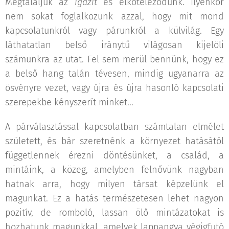
Megtaláljuk az
igazit
és elköteleződünk. Ilyenkor
nem sokat foglalkozunk azzal, hogy mit mond
kapcsolatunkról vagy párunkról a külvilág. Egy
láthatatlan belső iránytű világosan kijelöli
számunkra az utat. Fel sem merül bennünk, hogy ez
a belső hang talán tévesen, mindig ugyanarra az
ösvényre vezet, vagy újra és újra hasonló kapcsolati
szerepekbe kényszerít minket...
A párválasztással kapcsolatban számtalan elmélet
született, és bár szeretnénk a környezet hatásától
függetlennek érezni döntésünket, a család, a
mintáink, a közeg, amelyben felnővünk nagyban
hatnak arra, hogy milyen társat képzelünk el
magunkat. Ez a hatás természetesen lehet nagyon
pozitív, de romboló, lassan ölő mintázatokat is
hozhatunk magunkkal, amelyek lappangva végigfutó