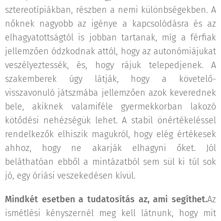
sztereotípiákban, részben a nemi különbségekben. A
nőknek nagyobb az igénye a kapcsolódásra és az
elhagyatottságtól is jobban tartanak, míg a férfiak
jellemzően ódzkodnak attól, hogy az autonómiájukat
veszélyeztessék, és, hogy rájuk telepedjenek. A
szakemberek úgy látják, hogy a követelő-
visszavonuló játszmába jellemzően azok keverednek
bele, akiknek valamiféle gyermekkorban lakozó
kötődési nehézségük lehet. A stabil önértékeléssel
rendelkezők elhiszik magukról, hogy elég értékesek
ahhoz, hogy ne akarják elhagyni őket. Jól
beláthatóan ebből a mintázatból sem sül ki túl sok
jó, egy óriási veszekedésen kívül.
Mindkét esetben a tudatosítás az, ami segíthet.
Az
ismétlési kényszernél meg kell látnunk, hogy mit