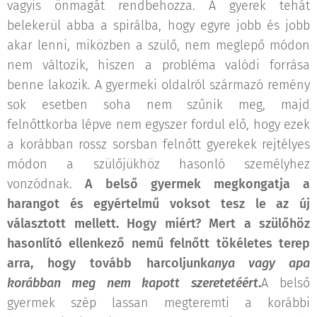
vagyis önmagát rendbehozza. A gyerek tehát
belekerül abba a spirálba, hogy egyre jobb és jobb
akar lenni, miközben a szülő, nem meglepő módon
nem változik, hiszen a probléma valódi forrása
benne lakozik. A gyermeki oldalról származó remény
sok esetben soha nem szűnik meg, majd
felnőttkorba lépve nem egyszer fordul elő, hogy ezek
a korábban rossz sorsban felnőtt gyerekek rejtélyes
módon a szülőjükhöz hasonló személyhez
vonzódnak.
A belső gyermek megkongatja a
harangot és egyértelmű voksot tesz le az új
választott mellett. Hogy miért? Mert a szülőhöz
hasonlító ellenkező nemű felnőtt tökéletes terep
arra, hogy tovább harcoljunk
anya vagy apa
korábban meg nem kapott szeretetéért
.
A belső
gyermek szép lassan megteremti a korábbi