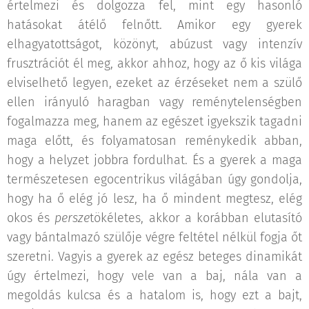
értelmezi és dolgozza fel, mint egy hasonló
hatásokat átélő felnőtt. Amikor egy gyerek
elhagyatottságot, közönyt, abúzust vagy intenzív
frusztrációt él meg, akkor ahhoz, hogy az ő kis világa
elviselhető legyen, ezeket az érzéseket nem a szülő
ellen irányuló haragban vagy reménytelenségben
fogalmazza meg, hanem az egészet igyekszik tagadni
maga előtt, és folyamatosan reménykedik abban,
hogy a helyzet jobbra fordulhat. És a gyerek a maga
természetesen egocentrikus világában úgy gondolja,
hogy ha ő elég jó lesz, ha ő mindent megtesz, elég
okos és
persze
tökéletes, akkor a korábban elutasító
vagy bántalmazó szülője végre feltétel nélkül fogja őt
szeretni. Vagyis a gyerek az egész beteges dinamikát
úgy értelmezi, hogy vele van a baj, nála van a
megoldás kulcsa és a hatalom is, hogy ezt a bajt,