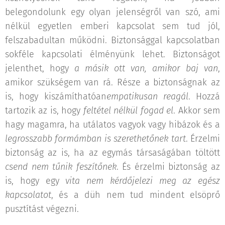
belegondolunk egy olyan jelenségről van szó, ami
nélkül egyetlen emberi kapcsolat sem tud jól,
felszabadultan működni. Biztonsággal kapcsolatban
sokféle kapcsolati élményünk lehet. Biztonságot
jelenthet, hogy
a másik ott van, amikor baj van
,
amikor szükségem van rá. Része a biztonságnak az
is, hogy kiszámíthatóan
empatikusan reagál
. Hozzá
tartozik az is, hogy
feltétel nélkül fogad el
. Akkor sem
hagy magamra, ha utálatos vagyok vagy hibázok és a
legrosszabb formámban is szerethetőnek tart
. Érzelmi
biztonság az is, ha az egymás társaságában töltött
csend nem tűnik feszítőnek
. És érzelmi biztonság az
is, hogy egy
vita nem kérdőjelezi meg az egész
kapcsolatot
, és a düh nem tud mindent elsöprő
pusztítást végezni.