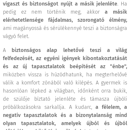
vígaszt és biztonságot nyújt a másik jelenléte
. Ha
pedig ez nem történik meg, akkor
a másik
elérhetetlensége fájdalmas, szorongató élmény,
ami magányossá és sérülékennyé teszi a biztonságra
vágyó felet.
A
biztonságos alap lehetővé teszi a világ
felfedezését, az egyéni igények kibontakoztatását
és az új tapasztalatok beépítését az "énbe",
miközben vissza is húzódhatunk, ha megterhelővé
válik a komfort zónából való kilépés. A gyermek is
hasonlóan lépked a világban, időnként orra bukik,
de szülője bíztató jelenléte és támasza újbóli
próbálkozásokra sarkallja. A kudarc,
a félelem, a
negatív tapasztalatok és a bizonytalanság mind
olyan tapasztalatok, amelyek újból és újból