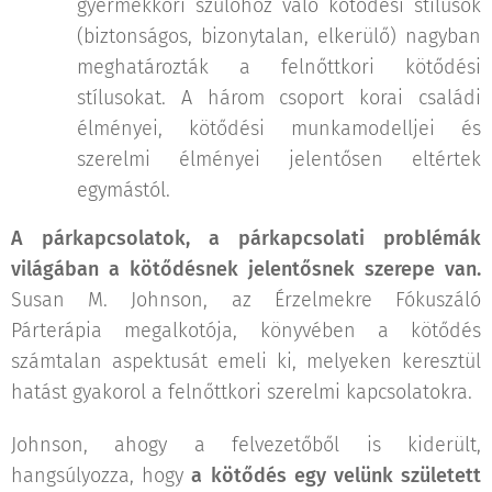
gyermekkori szülőhöz való kötődési stílusok
(biztonságos, bizonytalan, elkerülő) nagyban
meghatározták a felnőttkori kötődési
stílusokat. A három csoport korai családi
élményei, kötődési munkamodelljei és
szerelmi élményei jelentősen eltértek
egymástól.
A párkapcsolatok, a párkapcsolati problémák
világában a kötődésnek jelentősnek szerepe van.
Susan M. Johnson, az Érzelmekre Fókuszáló
Párterápia megalkotója, könyvében a kötődés
számtalan aspektusát emeli ki, melyeken keresztül
hatást gyakorol a felnőttkori szerelmi kapcsolatokra.
Johnson, ahogy a felvezetőből is kiderült,
hangsúlyozza, hogy
a kötődés egy velünk született