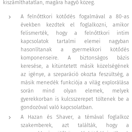
kiszámíthatatlan, magára hagyó közeg.
A felnőttkori kötődés fogalmával a 80-as
években kezdtek el foglalkozni, amikor
felismerték, hogy a felnőttkori intim
kapcsolatok tartalmi elemei nagyban
hasonlítanak a gyermekkori kötődés
komponenseire. A biztonságos bázis
keresése, a kitüntetett másik közelségének
az igénye, a szeparáció okozta feszültség, a
másik menedék funkciója a világ explorálása
során mind olyan elemek, melyek
gyerekkorban is kulcsszerepet töltenek be a
gondozóval való kapcsolatban.
A Hazan és Shaver, a témával foglalkoz
szakemberek, azt találták, hogy a