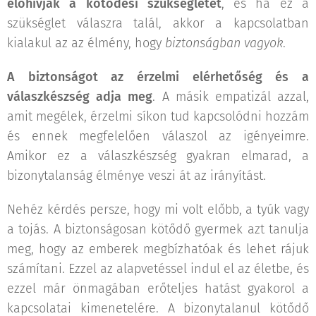
előhívják a kötődési szükségletet
, és ha ez a
szükséglet válaszra talál, akkor a kapcsolatban
kialakul az az élmény, hogy
biztonságban vagyok
.
A biztonságot az érzelmi elérhetőség és a
válaszkészség adja meg
. A másik empatizál azzal,
amit megélek, érzelmi síkon tud kapcsolódni hozzám
és ennek megfelelően válaszol az igényeimre.
Amikor ez a válaszkészség gyakran elmarad, a
bizonytalanság élménye veszi át az irányítást.
Nehéz kérdés persze, hogy mi volt előbb, a tyúk vagy
a tojás. A biztonságosan kötődő gyermek azt tanulja
meg, hogy az emberek megbízhatóak és lehet rájuk
számítani. Ezzel az alapvetéssel indul el az életbe, és
ezzel már önmagában erőteljes hatást gyakorol a
kapcsolatai kimenetelére. A bizonytalanul kötődő