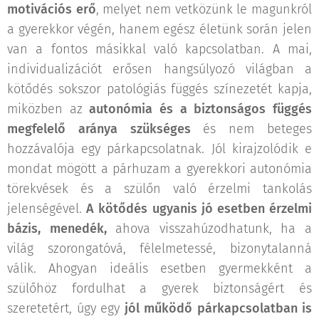
motivációs erő
, melyet nem vetközünk le magunkról
a gyerekkor végén, hanem egész életünk során jelen
van a fontos másikkal való kapcsolatban. A mai,
individualizációt erősen hangsúlyozó világban a
kötődés sokszor patológiás függés színezetét kapja,
miközben az
autonómia és a biztonságos függés
megfelelő aránya szükséges
és nem beteges
hozzávalója egy párkapcsolatnak. Jól kirajzolódik e
mondat mögött a párhuzam a gyerekkori autonómia
törekvések és a szülőn való érzelmi tankolás
jelenségével.
A kötődés ugyanis jó esetben érzelmi
bázis, menedék,
ahova visszahúzodhatunk, ha a
világ szorongatóvá, félelmetessé, bizonytalanná
válik. Ahogyan ideális esetben gyermekként a
szülőhöz fordulhat a gyerek biztonságért és
szeretetért, úgy egy
jól működő párkapcsolatban is