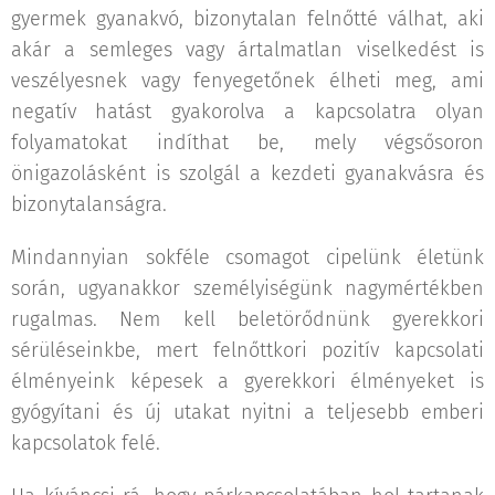
gyermek gyanakvó, bizonytalan felnőtté válhat, aki
akár a semleges vagy ártalmatlan viselkedést is
veszélyesnek vagy fenyegetőnek élheti meg, ami
negatív hatást gyakorolva a kapcsolatra olyan
folyamatokat indíthat be, mely végsősoron
önigazolásként is szolgál a kezdeti gyanakvásra és
bizonytalanságra.
Mindannyian sokféle csomagot cipelünk életünk
során, ugyanakkor személyiségünk nagymértékben
rugalmas. Nem kell beletörődnünk gyerekkori
sérüléseinkbe, mert felnőttkori pozitív kapcsolati
élményeink képesek a gyerekkori élményeket is
gyógyítani és új utakat nyitni a teljesebb emberi
kapcsolatok felé.