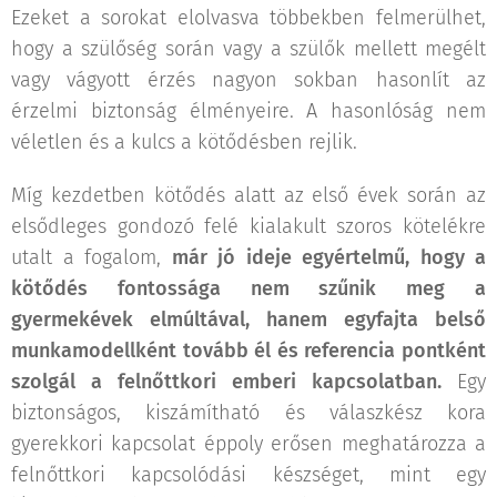
Ezeket a sorokat elolvasva többekben felmerülhet,
hogy a szülőség során vagy a szülők mellett megélt
vagy vágyott érzés nagyon sokban hasonlít az
érzelmi biztonság élményeire. A hasonlóság nem
véletlen és a kulcs a kötődésben rejlik.
Míg kezdetben kötődés alatt az első évek során az
elsődleges gondozó felé kialakult szoros kötelékre
utalt a fogalom,
már jó ideje egyértelmű, hogy a
kötődés fontossága nem szűnik meg a
gyermekévek elmúltával, hanem egyfajta belső
munkamodellként tovább él és referencia pontként
szolgál a felnőttkori emberi kapcsolatban.
Egy
biztonságos, kiszámítható és válaszkész kora
gyerekkori kapcsolat éppoly erősen meghatározza a
felnőttkori kapcsolódási készséget, mint egy