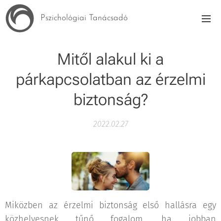
Pszichológiai Tanácsadó
Mitől alakul ki a
párkapcsolatban az érzelmi
biztonság?
2022.02.27
Miközben az érzelmi biztonság első hallásra egy
közhelyesnek tűnő fogalom, ha jobban