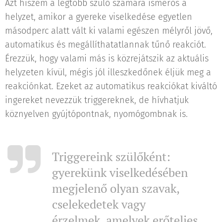
Azt hiszem a legtöbb szülő számára ismerős a
helyzet, amikor a gyereke viselkedése egyetlen
másodperc alatt vált ki valami egészen mélyről jövő,
automatikus és megállíthatatlannak tűnő reakciót.
Érezzük, hogy valami más is közrejátszik az aktuális
helyzeten kívül, mégis jól illeszkedőnek éljük meg a
reakciónkat. Ezeket az automatikus reakciókat kiváltó
ingereket nevezzük triggereknek, de hívhatjuk
köznyelven gyújtópontnak, nyomógombnak is.
Triggereink szülőkén
t:
gyerekünk viselkedésében
megjelenő olyan szavak,
cselekedetek vagy
érzelmek, amelyek erőteljes