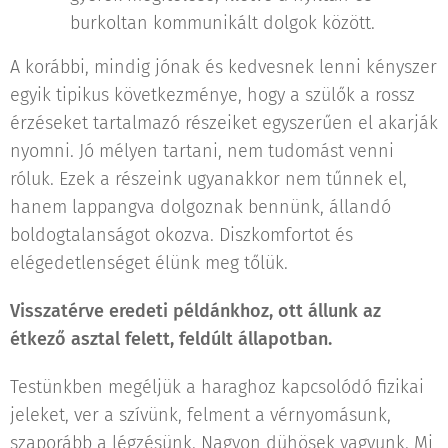
burkoltan kommunikált dolgok között.
A korábbi, mindig jónak és kedvesnek lenni kényszer
egyik tipikus következménye, hogy a szülők a rossz
érzéseket tartalmazó részeiket egyszerűen el akarják
nyomni. Jó mélyen tartani, nem tudomást venni
róluk. Ezek a részeink ugyanakkor nem tűnnek el,
hanem lappangva dolgoznak bennünk, állandó
boldogtalanságot okozva. Diszkomfortot és
elégedetlenséget élünk meg tőlük.
Visszatérve eredeti példánkhoz, ott állunk az
étkező asztal felett, feldúlt állapotban.
Testünkben megéljük a haraghoz kapcsolódó fizikai
jeleket, ver a szívünk, felment a vérnyomásunk,
szaporább a légzésünk. Nagyon dühösek vagyunk. Mi