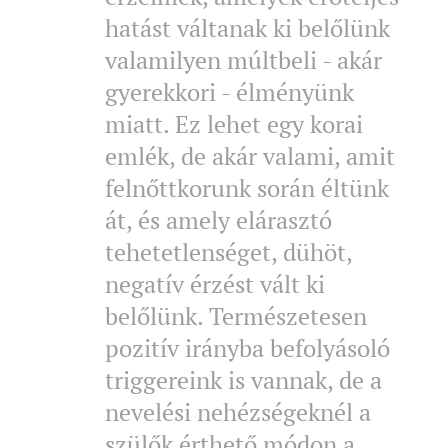
hatást váltanak ki belőlünk
valamilyen múltbeli - akár
gyerekkori - élményünk
miatt. Ez lehet egy korai
emlék, de akár valami, amit
felnőttkorunk során éltünk
át, és amely elárasztó
tehetetlenséget, dühöt,
negatív érzést vált ki
belőlünk. Természetesen
pozitív irányba befolyásoló
triggereink is vannak, de a
nevelési nehézségeknél a
szülők érthető módon a