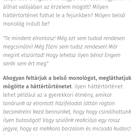
állhat valójában az érzelem mögött? Milyen
háttértörténet futhat le a fejünkben? Milyen belső
monológ indult be?
"Te mindent elrontasz! Még ezt sem tudod rendesen
megcsinálni! Még főzni sem tudsz rendesen! Már
megint elszúrtad! Hogy lehetsz ilyen béna! Engem
senki sem ért meg"
Ahogyan feltárjuk a belső monológot, megláthatjuk
mögötte a háttértörténetet
. ilyen háttértörténet
lehet például az a gyerekkori élmény, amikor
tanárunk az elrontott házifeladat láttán rögtön
becsmérelni kezd bennünket, hogy hogy csinálhattunk
ilyen butaságot! Vagy szülőnk reakciója egy rossz
jegyre, hogy ez mekkora borzalom és micsoda kudarc!