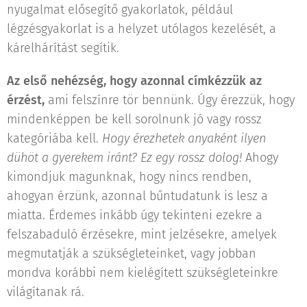
nyugalmat elősegítő gyakorlatok, például
légzésgyakorlat is a helyzet utólagos kezelését, a
kárelhárítást segítik.
Az első nehézség, hogy azonnal címkézzük az
érzést,
ami felszínre tör bennünk. Úgy érezzük, hogy
mindenképpen be kell sorolnunk jó vagy rossz
kategóriába kell.
Hogy érezhetek anyaként ilyen
dühöt a gyerekem iránt? Ez egy rossz dolog!
Ahogy
kimondjuk magunknak, hogy nincs rendben,
ahogyan érzünk, azonnal bűntudatunk is lesz a
miatta. Érdemes inkább úgy tekinteni ezekre a
felszabaduló érzésekre, mint jelzésekre, amelyek
megmutatják a szükségleteinket, vagy jobban
mondva korábbi nem kielégített szükségleteinkre
világítanak rá.