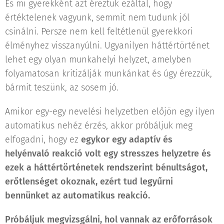
És mi gyerekként azt éreztük ezáltal, hogy
értéktelenek vagyunk, semmit nem tudunk jól
csinálni. Persze nem kell feltétlenül gyerekkori
élményhez visszanyúlni. Ugyanilyen háttértörténet
lehet egy olyan munkahelyi helyzet, amelyben
folyamatosan kritizálják munkánkat és úgy érezzük,
bármit teszünk, az sosem jó.
Amikor egy-egy nevelési helyzetben előjön egy ilyen
automatikus nehéz érzés, akkor próbáljuk meg
elfogadni, hogy ez
egykor egy adaptív és
helyénvaló reakció volt egy stresszes helyzetre és
e
zek a háttértörténetek rendszerint bénultságot,
erőtlenséget okoznak, ezért tud legyűrni
bennünket az automatikus reakció.
Próbáljuk megvizsgálni, hol vannak az erőforrások