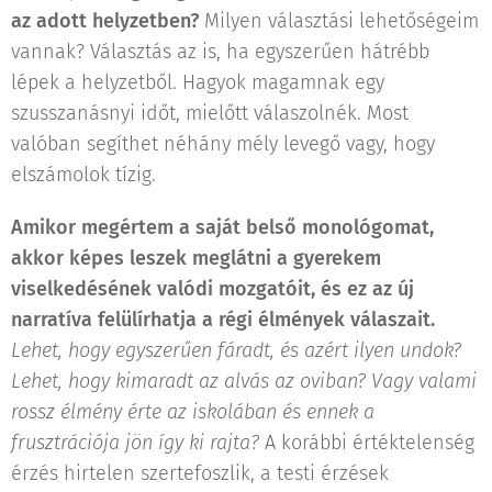
az adott helyzetben?
Milyen választási lehetőségeim
vannak? Választás az is, ha egyszerűen hátrébb
lépek a helyzetből. Hagyok magamnak egy
szusszanásnyi időt, mielőtt válaszolnék. Most
valóban segíthet néhány mély levegő vagy, hogy
elszámolok tízig.
Amikor megértem a saját belső monológomat,
akkor képes leszek meglátni a gyerekem
viselkedésének valódi mozgatóit, és ez az új
narratíva felülírhatja a régi élmények válaszait.
Lehet, hogy egyszerűen fáradt, és azért ilyen undok?
Lehet, hogy kimaradt az alvás az oviban? Vagy valami
rossz élmény érte az iskolában és ennek a
frusztrációja jön így ki rajta?
A korábbi értéktelenség
érzés hirtelen szertefoszlik, a testi érzések