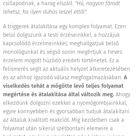
csillapodnak, a harag elszáll.
"Hú, nagyon fáradt
lehetsz, ha ilyen dühös leszel ettől".
A triggerek átalakítása egy komplex folyamat. Ezen
belül dolgozunk a testi érzéseinkkel, a hozzájuk
kapcsolódó érzelmeinkkel, meghallgatjuk belső
monológunkat és végső soron megértjük a heves
érzelem mögött húzódó eredeti történetet. Ez a
felismerés segít az aktuális helyzet átkeretezésében
és az ahhoz igazodó válasz megfogalmazásában.
A
viselkedés tehát a mögötte levő teljes folyamat
megértése és átalakítása által változik meg.
Ahogy
elkezdünk dolgozni ezekkel a nyomógombjainkkal,
egyre könnyebben és gyorsabban tudjuk átalakítani
az általuk kiváltott reakciót. Míg kezdetben csak a
folyamat után sikerül szétbontani elemeire a