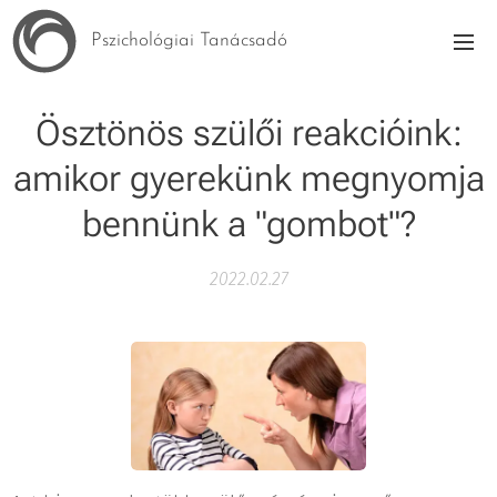
Pszichológiai Tanácsadó
Ösztönös szülői reakcióink:
amikor gyerekünk megnyomja
bennünk a "gombot"?
2022.02.27