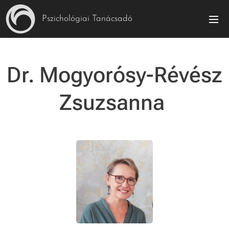
Pszichológiai Tanácsadó
Dr. Mogyorósy-Révész
Zsuzsanna